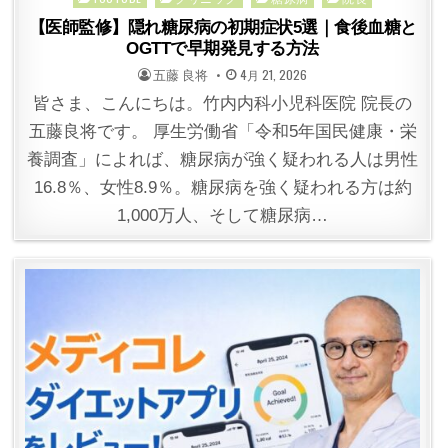
in
【医師監修】隠れ糖尿病の初期症状5選｜食後血糖と
OGTTで早期発見する方法
POSTED
POSTED
五藤 良将
4月 21, 2026
BY
ON
皆さま、こんにちは。竹内内科小児科医院 院長の
五藤良将です。 厚生労働省「令和5年国民健康・栄
養調査」によれば、糖尿病が強く疑われる人は男性
16.8％、女性8.9％。糖尿病を強く疑われる方は約
1,000万人、そして糖尿病…