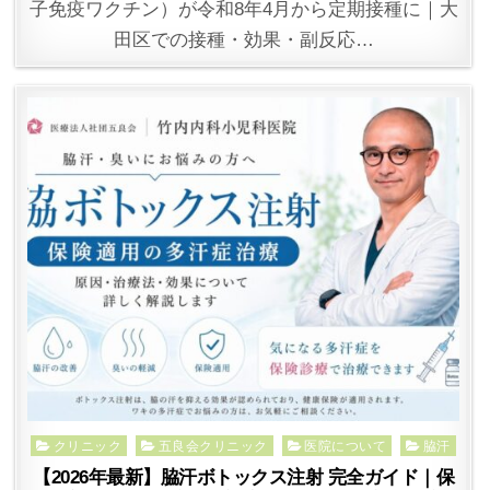
子免疫ワクチン）が令和8年4月から定期接種に｜大
田区での接種・効果・副反応…
Posted
クリニック
五良会クリニック
医院について
脇汗
in
【2026年最新】脇汗ボトックス注射 完全ガイド｜保