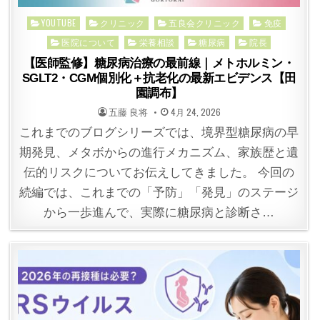
Posted
YOUTUBE
クリニック
五良会クリニック
免疫
in
医院について
栄養相談
糖尿病
院長
【医師監修】糖尿病治療の最前線｜メトホルミン・
SGLT2・CGM個別化＋抗老化の最新エビデンス【田
園調布】
POSTED
POSTED
五藤 良将
4月 24, 2026
BY
ON
これまでのブログシリーズでは、境界型糖尿病の早
期発見、メタボからの進行メカニズム、家族歴と遺
伝的リスクについてお伝えしてきました。 今回の
続編では、これまでの「予防」「発見」のステージ
から一歩進んで、実際に糖尿病と診断さ…