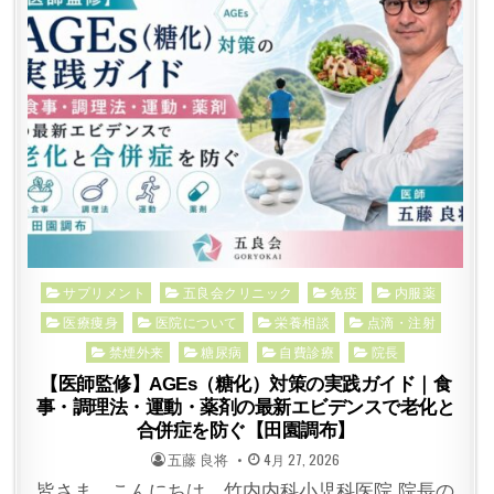
Posted
サプリメント
五良会クリニック
免疫
内服薬
in
医療痩身
医院について
栄養相談
点滴・注射
禁煙外来
糖尿病
自費診療
院長
【医師監修】AGEs（糖化）対策の実践ガイド｜食
事・調理法・運動・薬剤の最新エビデンスで老化と
合併症を防ぐ【田園調布】
POSTED
POSTED
五藤 良将
4月 27, 2026
BY
ON
皆さま、こんにちは。竹内内科小児科医院 院長の