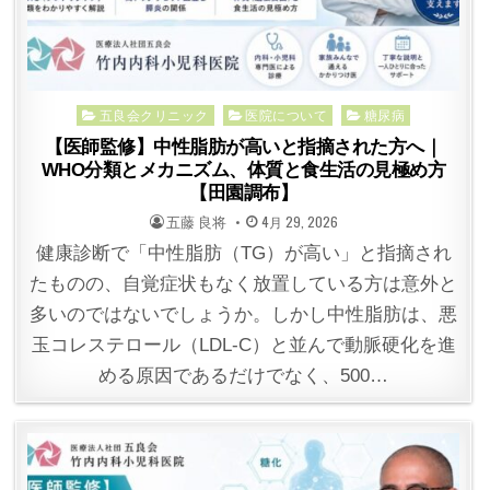
Posted
五良会クリニック
医院について
糖尿病
in
【医師監修】中性脂肪が高いと指摘された方へ｜
WHO分類とメカニズム、体質と食生活の見極め方
【田園調布】
POSTED
POSTED
五藤 良将
4月 29, 2026
BY
ON
健康診断で「中性脂肪（TG）が高い」と指摘され
たものの、自覚症状もなく放置している方は意外と
多いのではないでしょうか。しかし中性脂肪は、悪
玉コレステロール（LDL-C）と並んで動脈硬化を進
める原因であるだけでなく、500…