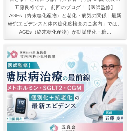
五藤良将です。 前回のブログ「【医師監修】
AGEs（終末糖化産物）と老化・病気の関係｜最新
研究エビデンスと体内糖化度検査のご案内」では、
AGEs（終末糖化産物）が動脈硬化・糖…