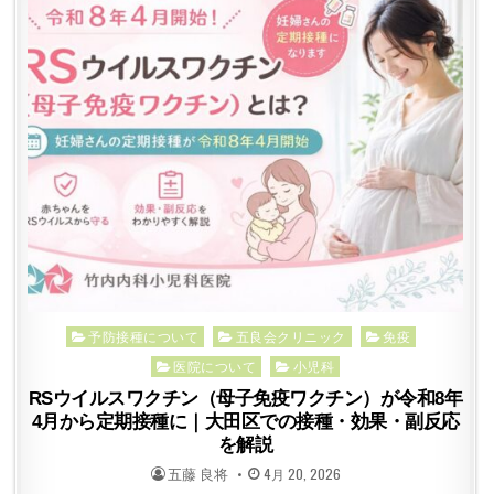
Posted
予防接種について
五良会クリニック
免疫
in
医院について
小児科
RSウイルスワクチン（母子免疫ワクチン）が令和8年
4月から定期接種に｜大田区での接種・効果・副反応
を解説
POSTED
POSTED
五藤 良将
4月 20, 2026
BY
ON