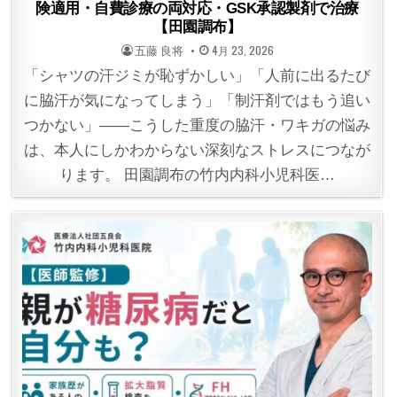
険適用・自費診療の両対応・GSK承認製剤で治療
【田園調布】
POSTED
POSTED
五藤 良将
4月 23, 2026
BY
ON
「シャツの汗ジミが恥ずかしい」「人前に出るたび
に脇汗が気になってしまう」「制汗剤ではもう追い
つかない」——こうした重度の脇汗・ワキガの悩み
は、本人にしかわからない深刻なストレスにつなが
ります。 田園調布の竹内内科小児科医…