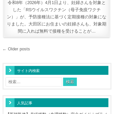
令和8年（2026年）4月1日より、妊婦さんを対象と
した「RSウイルスワクチン（母子免疫ワクチ
ン）」が、予防接種法に基づく定期接種の対象にな
りました。大田区にお住まいの妊婦さんも、対象期
間に入れば無料で接種を受けることが…
投
← Older posts
稿
ナ
ビ
サイト内検索
ゲ
検
ー
索:
シ
ョ
人気記事
ン