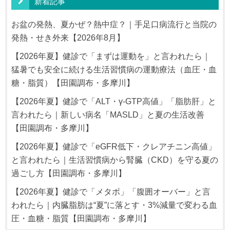
新着記事
お盆の発熱、夏かぜ？熱中症？｜手足口病流行と当院の
発熱・せき外来【2026年8月】
【2026年夏】健診で「まずは運動を」と言われたら｜
猛暑でも安全に続ける生活習慣病の運動療法（血圧・血
糖・脂質）【田園調布・多摩川】
【2026年夏】健診で「ALT・γ-GTP高値」「脂肪肝」と
言われたら｜新しい病名「MASLD」と夏の生活改善
【田園調布・多摩川】
【2026年夏】健診で「eGFR低下・クレアチニン高値」
と言われたら｜生活習慣病から腎臓（CKD）を守る夏の
過ごし方【田園調布・多摩川】
【2026年夏】健診で「メタボ」「腹囲オーバー」と言
われたら｜内臓脂肪は“夏”に落とす・3%減量で変わる血
圧・血糖・脂質【田園調布・多摩川】