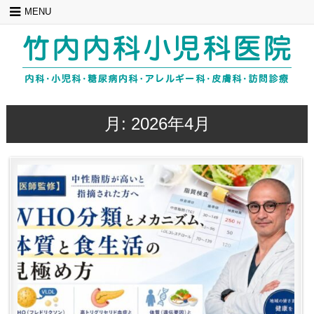
Skip
MENU
to
content
月:
2026年4月