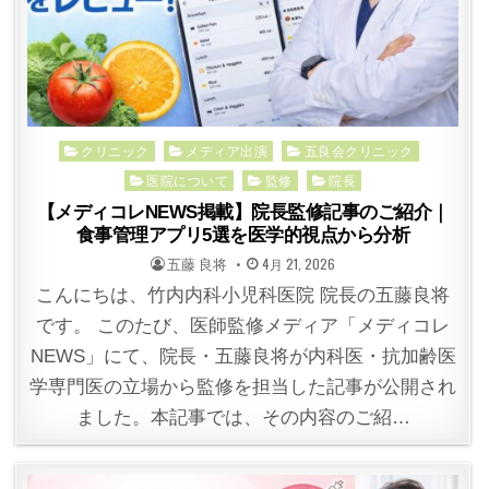
Posted
クリニック
メディア出演
五良会クリニック
in
医院について
監修
院長
【メディコレNEWS掲載】院長監修記事のご紹介｜
食事管理アプリ5選を医学的視点から分析
POSTED
POSTED
五藤 良将
4月 21, 2026
BY
ON
こんにちは、竹内内科小児科医院 院長の五藤良将
です。 このたび、医師監修メディア「メディコレ
NEWS」にて、院長・五藤良将が内科医・抗加齢医
学専門医の立場から監修を担当した記事が公開され
ました。本記事では、その内容のご紹…