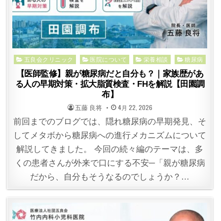
Posted
五良会クリニック
医院について
栄養相談
糖尿病
in
【医師監修】親が糖尿病だと自分も？｜家族歴があ
る人の早期対策・拡大脂質検査・FHを解説【田園調
布】
POSTED
POSTED
五藤 良将
4月 22, 2026
BY
ON
前回までのブログでは、隠れ糖尿病の早期発見、そ
してメタボから糖尿病への進行メカニズムについて
解説してきました。 今回の続々編のテーマは、多
くの患者さんが外来で口にする不安─「親が糖尿病
だから、自分もそうなるのでしょうか？…