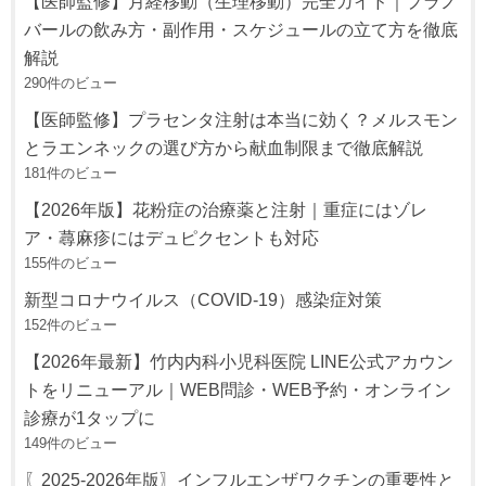
【医師監修】月経移動（生理移動）完全ガイド｜プラノ
バールの飲み方・副作用・スケジュールの立て方を徹底
解説
290件のビュー
【医師監修】プラセンタ注射は本当に効く？メルスモン
とラエンネックの選び方から献血制限まで徹底解説
181件のビュー
【2026年版】花粉症の治療薬と注射｜重症にはゾレ
ア・蕁麻疹にはデュピクセントも対応
155件のビュー
新型コロナウイルス（COVID-19）感染症対策
152件のビュー
【2026年最新】竹内内科小児科医院 LINE公式アカウン
トをリニューアル｜WEB問診・WEB予約・オンライン
診療が1タップに
149件のビュー
〖2025-2026年版〗インフルエンザワクチンの重要性と