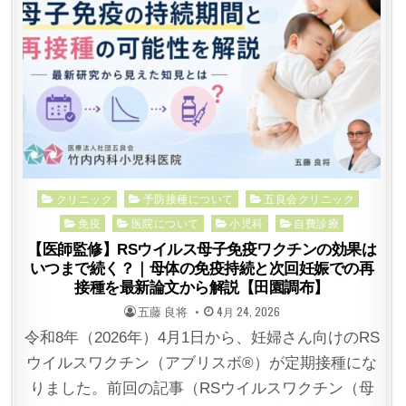
Posted
クリニック
予防接種について
五良会クリニック
in
免疫
医院について
小児科
自費診療
【医師監修】RSウイルス母子免疫ワクチンの効果は
いつまで続く？｜母体の免疫持続と次回妊娠での再
接種を最新論文から解説【田園調布】
POSTED
POSTED
五藤 良将
4月 24, 2026
BY
ON
令和8年（2026年）4月1日から、妊婦さん向けのRS
ウイルスワクチン（アブリスボ®）が定期接種にな
りました。前回の記事（RSウイルスワクチン（母