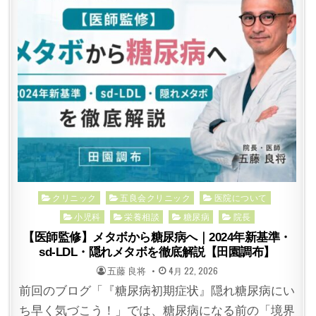
Posted
クリニック
五良会クリニック
医院について
in
小児科
栄養相談
糖尿病
院長
【医師監修】メタボから糖尿病へ｜2024年新基準・
sd-LDL・隠れメタボを徹底解説【田園調布】
POSTED
POSTED
五藤 良将
4月 22, 2026
BY
ON
前回のブログ「『糖尿病初期症状』隠れ糖尿病にい
ち早く気づこう！」では、糖尿病になる前の「境界