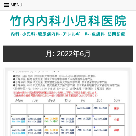
Skip
MENU
to
content
月:
2022年6月