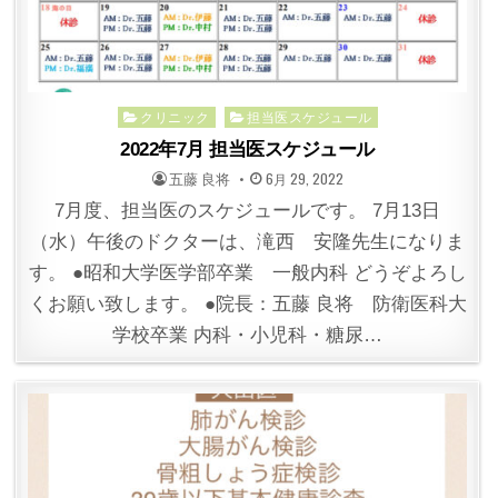
Posted
クリニック
担当医スケジュール
in
2022年7月 担当医スケジュール
POSTED
POSTED
五藤 良将
6月 29, 2022
BY
ON
7月度、担当医のスケジュールです。 7月13日
（水）午後のドクターは、滝西 安隆先生になりま
す。 ●昭和大学医学部卒業 一般内科 どうぞよろし
くお願い致します。 ●院長：五藤 良将 防衛医科大
学校卒業 内科・小児科・糖尿…