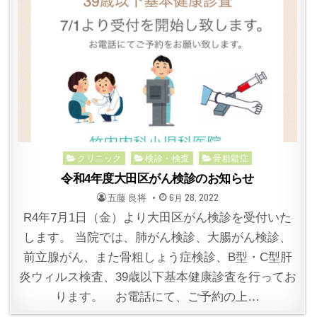
Posted
クリニック
検診・検査
骨粗鬆症
in
令和4年度大田区がん検診のお知らせ
POSTED
POSTED
五藤 良将
6月 28, 2022
BY
ON
R4年7月1日（金）より大田区がん検診を受付いた
します。 当院では、肺がん検診、大腸がん検診、
前立腺がん、また骨粗しょう症検診、B型・C型肝
炎ウィルス検査、39歳以下基本健康診査を行ってお
ります。 お電話にて、ご予約の上…