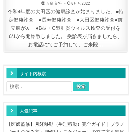
POSTED
POSTED
五藤 良将
6月 4, 2022
BY
ON
令和4年度の大田区の健康診査が始まりました。●特
定健康診査 ●長寿健康診査 ●大田区健康診査●前
立腺がん ●B型・C型肝炎ウィルス検査の受付を
6/1から開始致しました。 受診表が届きましたら、
お電話にてご予約して、ご来院…
サイト内検索
検
索:
人気記事
【医師監修】月経移動（生理移動）完全ガイド｜プラノ
バールの飲み方・副作用・スケジュールの立て方を徹底