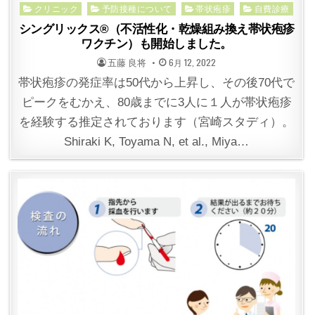
Posted
クリニック
予防接種について
帯状疱疹
自費診療
in
シングリックス®（不活性化・乾燥組み換え帯状疱疹
ワクチン）も開始しました。
POSTED
POSTED
五藤 良将
6月 12, 2022
BY
ON
帯状疱疹の発症率は50代から上昇し、その後70代で
ピークをむかえ、80歳までに3人に１人が帯状疱疹
を経験する推定されております（宮崎スタディ）。
Shiraki K, Toyama N, et al., Miya…