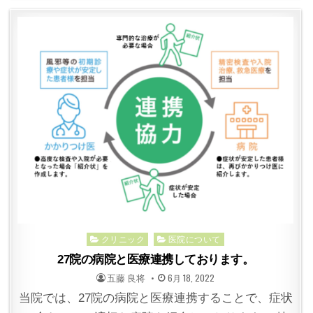
Posted
クリニック
医院について
in
27院の病院と医療連携しております。
POSTED
POSTED
五藤 良将
6月 18, 2022
BY
ON
当院では、27院の病院と医療連携することで、症状