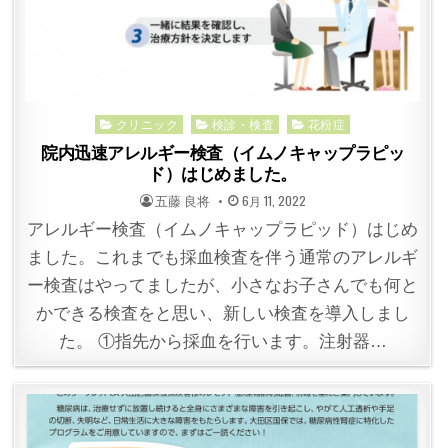
Posted
クリニック
検診・検査
花粉症
in
院内迅速アレルギー検査（イムノキャップラピッ
ド）はじめました。
POSTED
POSTED
五藤 良将
6月 11, 2022
BY
ON
アレルギー検査（イムノキャップラピッド）はじめ
ました。これまでも採血検査を伴う通常のアレルギ
ー検査はやってましたが、小さなお子さんでも何と
かできる検査をと思い、新しい検査を導入しまし
た。 ①指先から採血を行います。注射器…