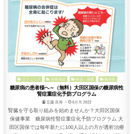
Posted
クリニック
栄養相談
検診・検査
糖尿病
in
糖尿病の患者様へ～（無料）大田区国保の糖尿病性
腎症重症化予防プログラム
POSTED
POSTED
五藤 良将
6月 11, 2022
BY
ON
腎臓を守る取り組みを始めませんか？大田区国保
保健事業 糖尿病性腎症重症化予防プログラム 大
田区国保では毎年新たに100人以上の方が透析治療