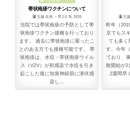
Posted
予防接種について
in
帯状疱疹ワクチンについて
POSTED
POSTED
POS
五藤 良将
2月 16, 2020
五藤
BY
ON
BY
当院では帯状疱疹の予防として帯
昨年（20
状疱疹ワクチン接種を行っており
京でもス
ます。 過去に帯状疱疹に罹ったこ
ても多く
とのある方でも接種可能です。 帯
す。今年（
状疱疹は、水痘・帯状疱疹ウイル
ており、
ス（VZV）が初感染で水痘を引き
散開始が2
起こした後に知覚神経節に潜伏感
2週間早
染し…