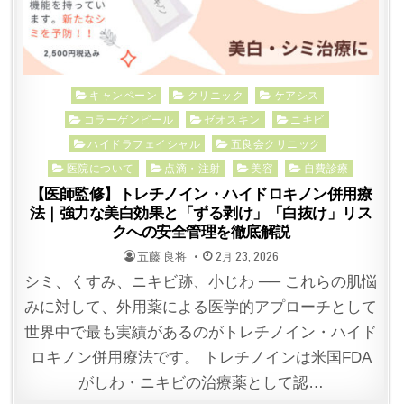
Posted
キャンペーン
クリニック
ケアシス
in
コラーゲンピール
ゼオスキン
ニキビ
ハイドラフェイシャル
五良会クリニック
医院について
点滴・注射
美容
自費診療
【医師監修】トレチノイン・ハイドロキノン併用療
法｜強力な美白効果と「ずる剥け」「白抜け」リス
クへの安全管理を徹底解説
POSTED
POSTED
五藤 良将
2月 23, 2026
BY
ON
シミ、くすみ、ニキビ跡、小じわ ── これらの肌悩
みに対して、外用薬による医学的アプローチとして
世界中で最も実績があるのがトレチノイン・ハイド
ロキノン併用療法です。 トレチノインは米国FDA
がしわ・ニキビの治療薬として認…