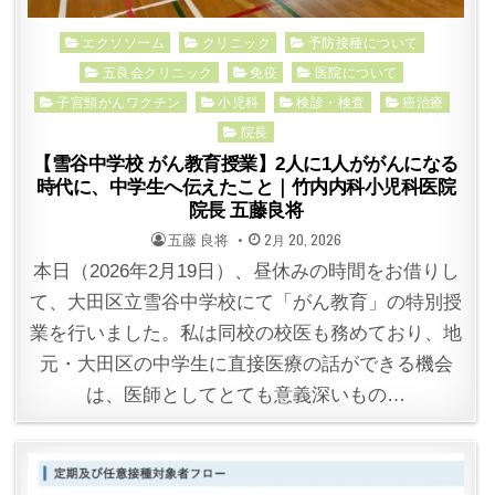
Posted
エクソソーム
クリニック
予防接種について
in
五良会クリニック
免疫
医院について
子宮頸がんワクチン
小児科
検診・検査
癌治療
院長
【雪谷中学校 がん教育授業】2人に1人ががんになる
時代に、中学生へ伝えたこと｜竹内内科小児科医院
院長 五藤良将
POSTED
POSTED
五藤 良将
2月 20, 2026
BY
ON
本日（2026年2月19日）、昼休みの時間をお借りし
て、大田区立雪谷中学校にて「がん教育」の特別授
業を行いました。私は同校の校医も務めており、地
元・大田区の中学生に直接医療の話ができる機会
は、医師としてとても意義深いもの…