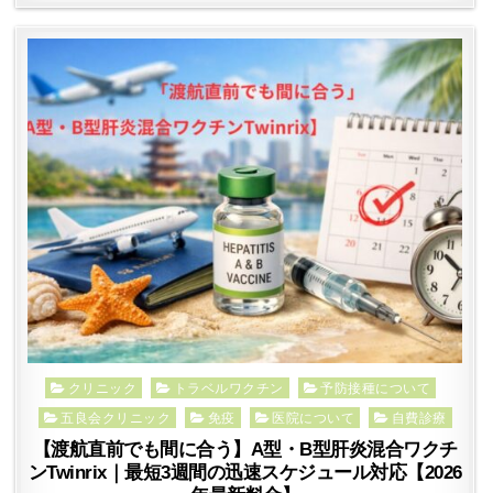
Posted
クリニック
トラベルワクチン
予防接種について
in
五良会クリニック
免疫
医院について
自費診療
【渡航直前でも間に合う】A型・B型肝炎混合ワクチ
ンTwinrix｜最短3週間の迅速スケジュール対応【2026