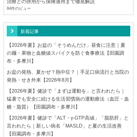
治療との併用から保険適用まで徹底解説
84件のビュー
新着記事
【2026年夏】お盆の「そうめんだけ」昼食に注意｜夏
の麺・果物と血糖値スパイクを防ぐ食事療法【田園調
布・多摩川】
お盆の発熱、夏かぜ？熱中症？｜手足口病流行と当院の
発熱・せき外来【2026年8月】
【2026年夏】健診で「まずは運動を」と言われたら｜
猛暑でも安全に続ける生活習慣病の運動療法（血圧・血
糖・脂質）【田園調布・多摩川】
【2026年夏】健診で「ALT・γ-GTP高値」「脂肪肝」と
言われたら｜新しい病名「MASLD」と夏の生活改善
【田園調布・多摩川】