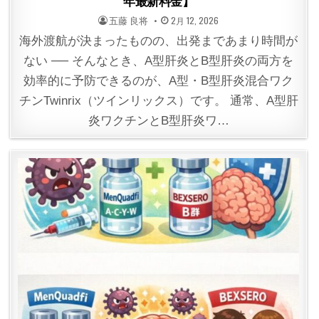
年最新料金】
POSTED
POSTED
五藤 良将
2月 12, 2026
BY
ON
海外渡航が決まったものの、出発まであまり時間が
ない ── そんなとき、A型肝炎とB型肝炎の両方を
効率的に予防できるのが、A型・B型肝炎混合ワク
チンTwinrix（ツインリックス）です。 通常、A型肝
炎ワクチンとB型肝炎ワ…