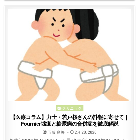
Posted
クリニック
in
【医療コラム】力士・若戸桜さんの訃報に寄せて｜
Fournier壊疽と糖尿病の合併症を徹底解説
POSTED
POSTED
五藤 良将
2月 20, 2026
BY
ON