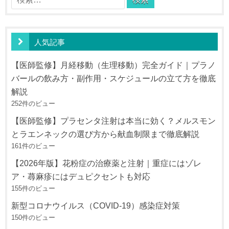
ー
索:
シ
ョ
人気記事
ン
【医師監修】月経移動（生理移動）完全ガイド｜プラノ
バールの飲み方・副作用・スケジュールの立て方を徹底
解説
252件のビュー
【医師監修】プラセンタ注射は本当に効く？メルスモン
とラエンネックの選び方から献血制限まで徹底解説
161件のビュー
【2026年版】花粉症の治療薬と注射｜重症にはゾレ
ア・蕁麻疹にはデュピクセントも対応
155件のビュー
新型コロナウイルス（COVID-19）感染症対策
150件のビュー