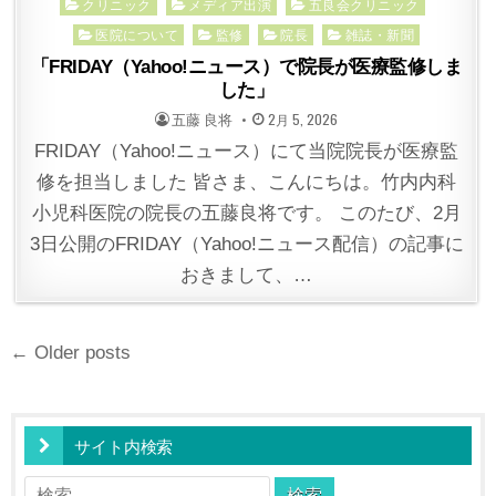
Posted
クリニック
メディア出演
五良会クリニック
in
医院について
監修
院長
雑誌・新聞
「FRIDAY（Yahoo!ニュース）で院長が医療監修しま
した」
POSTED
POSTED
五藤 良将
2月 5, 2026
BY
ON
FRIDAY（Yahoo!ニュース）にて当院院長が医療監
修を担当しました 皆さま、こんにちは。竹内内科
小児科医院の院長の五藤良将です。 このたび、2月
3日公開のFRIDAY（Yahoo!ニュース配信）の記事に
おきまして、…
投
← Older posts
稿
ナ
ビ
サイト内検索
ゲ
検