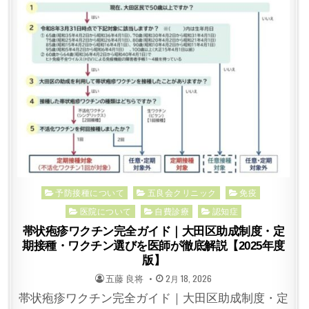
Posted
予防接種について
五良会クリニック
免疫
in
医院について
自費診療
認知症
帯状疱疹ワクチン完全ガイド｜大田区助成制度・定
期接種・ワクチン選びを医師が徹底解説【2025年度
版】
POSTED
POSTED
五藤 良将
2月 18, 2026
BY
ON
帯状疱疹ワクチン完全ガイド｜大田区助成制度・定