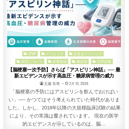
Posted
CPAP
クリニック
五良会クリニック
in
医院について
栄養相談
糖尿病
訪問診療
【脳梗塞一次予防】さらば「アスピリン神話」── 最
新エビデンスが示す高血圧・糖尿病管理の威力
POSTED
POSTED
五藤 良将
2月 13, 2026
BY
ON
「脳梗塞の予防にはアスピリンを飲んでおけばい
い」── かつてはそう考えられていた時代がありま
した。しかし、2018年以降の大規模臨床試験の結果
により、その常識は覆されています。 現在の医学
的エビデンスが示しているのは、脳…