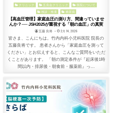
Posted
クリニック
五良会クリニック
医院について
in
検診・検査
糖尿病
【高血圧管理】家庭血圧の測り方、間違っていませ
んか？── JSH2025が重視する「朝の血圧」の真実
POSTED
POSTED
五藤 良将
2月 14, 2026
BY
ON
皆さま、こんにちは。竹内内科小児科医院 院長の
五藤良将です。 患者さんから「家庭血圧を測って
ください」とお伝えすると、こんなご質問をいただ
くことがあります。 「朝の測定条件が『起床後1時
間以内・排尿後・朝食前・服薬前』っ…