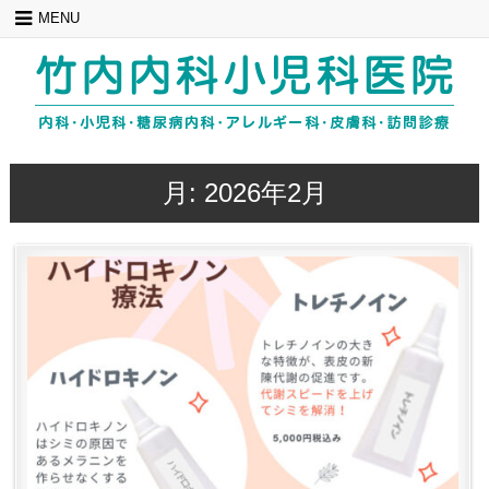
Skip
MENU
to
content
月:
2026年2月