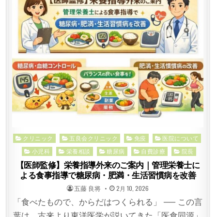
Posted
クリニック
五良会クリニック
免疫
医院について
in
小児科
栄養相談
糖尿病
自費診療
院長
【医師監修】栄養指導外来のご案内｜管理栄養士に
よる食事指導で糖尿病・肥満・生活習慣病を改善
POSTED
POSTED
五藤 良将
2月 10, 2026
BY
ON
「食べたもので、からだはつくられる」 ── この言
葉は、古来より東洋医学が説いてきた「医食同源」