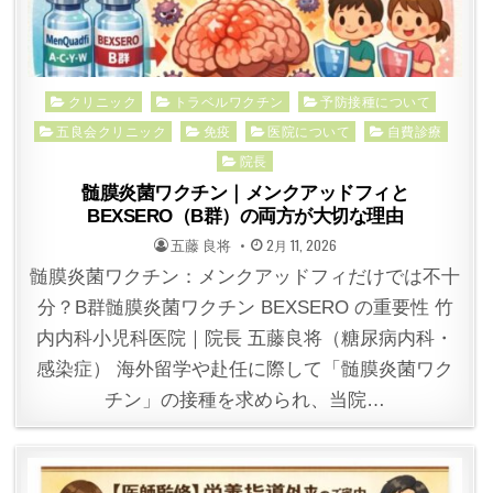
Posted
クリニック
トラベルワクチン
予防接種について
in
五良会クリニック
免疫
医院について
自費診療
院長
髄膜炎菌ワクチン｜メンクアッドフィと
BEXSERO（B群）の両方が大切な理由
POSTED
POSTED
五藤 良将
2月 11, 2026
BY
ON
髄膜炎菌ワクチン：メンクアッドフィだけでは不十
分？B群髄膜炎菌ワクチン BEXSERO の重要性 竹
内内科小児科医院｜院長 五藤良将（糖尿病内科・
感染症） 海外留学や赴任に際して「髄膜炎菌ワク
チン」の接種を求められ、当院…