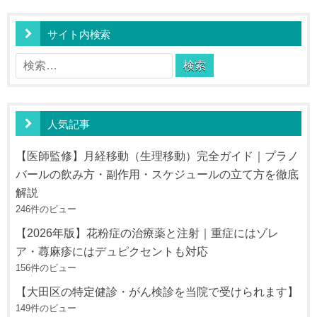
ー
サイト内検索
シ
ョ
検
ン
索:
人気記事
【医師監修】月経移動（生理移動）完全ガイド｜プラノ
バールの飲み方・副作用・スケジュールの立て方を徹底
解説
246件のビュー
【2026年版】花粉症の治療薬と注射｜重症にはゾレ
ア・蕁麻疹にはデュピクセントも対応
156件のビュー
【大田区の特定健診・がん検診を当院で受けられます】
149件のビュー