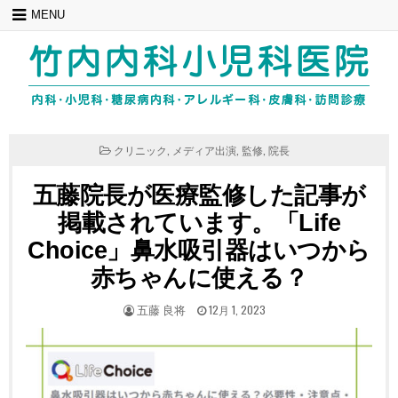
Skip
MENU
to
content
POSTED
クリニック
,
メディア出演
,
監修
,
院長
IN
五藤院長が医療監修した記事が
掲載されています。「Life
Choice」鼻水吸引器はいつから
赤ちゃんに使える？
POSTED
POSTED
五藤 良将
12月 1, 2023
BY
ON