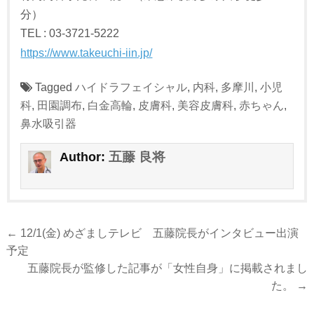
分）
TEL : 03-3721-5222
https://www.takeuchi-iin.jp/
Tagged
ハイドラフェイシャル
,
内科
,
多摩川
,
小児
科
,
田園調布
,
白金高輪
,
皮膚科
,
美容皮膚科
,
赤ちゃん
,
鼻水吸引器
五藤 良将
Author:
投
← 12/1(金) めざましテレビ 五藤院長がインタビュー出演
稿
予定
ナ
五藤院長が監修した記事が「女性自身」に掲載されまし
た。 →
ビ
ゲ