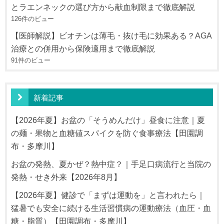
とラエンネックの選び方から献血制限まで徹底解説
126件のビュー
【医師解説】ビオチンは薄毛・抜け毛に効果ある？AGA
治療との併用から保険適用まで徹底解説
91件のビュー
新着記事
【2026年夏】お盆の「そうめんだけ」昼食に注意｜夏
の麺・果物と血糖値スパイクを防ぐ食事療法【田園調
布・多摩川】
お盆の発熱、夏かぜ？熱中症？｜手足口病流行と当院の
発熱・せき外来【2026年8月】
【2026年夏】健診で「まずは運動を」と言われたら｜
猛暑でも安全に続ける生活習慣病の運動療法（血圧・血
糖・脂質）【田園調布・多摩川】