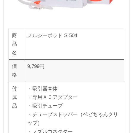
商
メルシーポット S-504
品
名
価
9,799円
格
付
・吸引器本体
属
・専用ＡＣアダプター
品
・吸引チューブ
・チューブストッパー（ベビちゃんクリ
ップ）
・ノズルコネクター