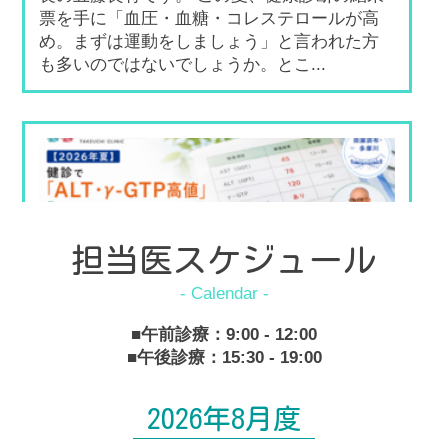
票を手に「血圧・血糖・コレステロールが高
め。まずは運動をしましょう」と言われた方
も多いのではないでしょうか。とこ...
担当医スケジュール
■午前診療：9:00 - 12:00
■午後診療：15:30 - 19:00
【2026年夏】健診で「ALT・γ-GTP高
値」「脂肪肝」と言われたら｜新しい
2026年8月度
病名「MASLD」と夏の生活改善【田園調
布・多摩川】