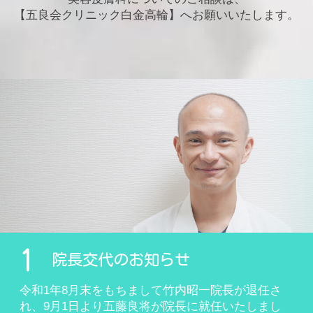
入して参ります。患者様の待ち時間軽減のためにI
【五良会クリニック白金高輪】へお願いいたします。
T含むテクノロジー（LINE×CLINICS＋SOKUYAK
U＋リンケージ＋curon＋smaluna＋ワンモアハン
ド＋LINEドクター）を導入済みです。ブログでも
適宜告知しておりますのでどうぞご覧ください。
[2023.1.8修正]
ブログ
1
院長交代のお知らせ
令和1年8月末をもちまして竹内昭一院長が退任さ
れ、9月1日より五藤良将が院長に就任いたしまし