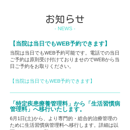
お知らせ
【当院は当日でもWEB予約できます】
【2026年夏】お盆・お墓参り・キャン
当院は当日でもWEB予約可能です。電話での当日
プで急増「ハチ刺され」｜アナフィラ
ご予約は原則受け付けておりませのでWEBから当
キシーのサインと備え（エピペン・ネ
日ご予約をお取りください。
フィー点鼻液）【田園調布・多摩川】
皆さま、こんにちは。竹内内科小児科医院 院
【当院は当日でもWEB予約できます】
長の五藤良将です。 2026年も8月に入り、お
盆の帰省やお墓参り、キャンプ・バーベキュ
ーなど、屋外で過ごす機会が増える季節とな
「特定疾患療養管理料」から「生活習慣病
りました。この時期、当院でも「草...
管理料」へ移行いたします。
6月1日(土)から、より専門的・総合的治療管理の
ために生活習慣病管理料へ移行します。詳細は以