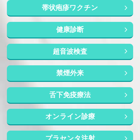
長の五藤良将です。 連日の猛暑が続く2026年
帯状疱疹ワクチン
の夏、外来で「夜中に突然ふくらはぎがつっ
て、痛くて目が覚める」「明け方に足がつる
「クリニックLINE公式アカウント作りま
のが続いている」というご相談が増...
した」
健康診断
臨時休診や臨時診療など月１～２回程度で最小限
のお知らせの予定です。ご登録お願い致します。
超音波検査
「クリニックLINE公式アカウント作りました」
禁煙外来
当院の新型コロナウイルス（COVID-19）
感染症に対する対応と対策について
舌下免疫療法
新型コロナウイルス（COVID-19）感染症が疑わ
れる患者さんと一般診療で来院されている患者さ
んとは別のエリアおよび診察室を使用します。一
オンライン診療
般患者さんと動線がまじわらないように配慮いた
します。
ご理解のほど宜しくお願い致します。
プラセンタ注射