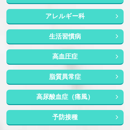
2026年の夏、当院の外来では「あせもだと思
クリニック専用携帯電話があります。070-9050-5
って様子を見ていたら、なかなか治らない」
103です。主番号が繋がりにくい時などはご利用
「汗をかくたびにチクチクかゆいブツ...
アレルギー科
ください。
生活習慣病
「診療予約はこちら」
ネットから診療予約ができるようになりました。
高血圧症
ご利用ください。
バナーからのネット予約だとクレジットカード登
録が必要となります。クレジットカード持ってい
脂質異常症
ない方などは当院LINE＠に登録して頂けるとクレ
ジットカード情報不要でダイレクトに診察予約は
可能です。
高尿酸血症（痛風）
※ 前日当日予約は予約時刻に対応困難な場合が
【2026年夏】夜中に足がつる「こむら
あります。新型コロナワクチン外来も始まってお
返り」｜脱水・ミネラル不足と隠れた
り、ご了承ください。
予防接種
病気のサイン【田園調布・多摩川】
皆さま、こんにちは。竹内内科小児科医院 院
「診療予約はこちら」