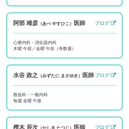
【2026年夏】健診で「LDLコレステロー
阿部 靖彦
医師
ブログ
（あべ やすひこ）
ルが高め」と言われたら｜放置しては
いけない理由と夏の食事・運動のコツ
心療内科・消化器内科
【田園調布・多摩川】
木曜 午前／金曜 午前（奇数週）
皆さま、こんにちは。竹内内科小児科医院 院
長の五藤良将です。 夏は春から初夏にかけて
受けた職場の定期健診や特定健診の結果が手
元に届く時期です。田園調布・大田区の当院
水谷 政之
医師
ブログ
（みずたに まさゆき）
でも、この時期になると「健診でLD...
救急科・一般内科
毎週 金曜 午後
樫木 辰次
医師
ブログ
（かしき たつじ）