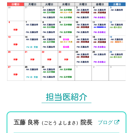
慣病から腎臓（CKD）を守る夏の過ごし
方【田園調布・多摩川】
皆さま、こんにちは。竹内内科小児科医院 院
長の五藤良将です。 健康診断の結果表を見
て、「クレアチニンが高め」「eGFR（推算糸
球体濾過量）が低下しています」「尿蛋白
（＋）」といった指摘を受け、戸惑って...
担当医紹介
五藤 良将
院長
ブログ
（ごとう よしまさ）