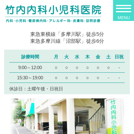
東急東横線「多摩川駅」徒歩5分
東急多摩川線「沼部駅」徒歩6分
診療時間
月
火
水
木
金
土
日祝
9:00～12:00
○
○
○
○
○
○
-
15:30～19:00
○
○
○
○
○
-
-
休診日：土曜午後・日祝日