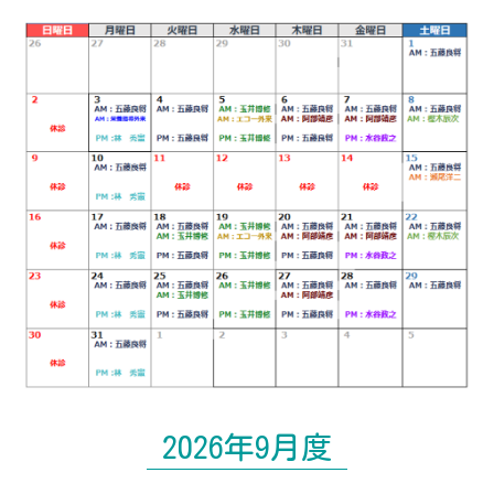
皆さま、こんにちは。竹内内科小児科医院 院
長の五藤良将です。 夏の健康診断の結果が手
元に届く時期になりました。当院でも8月に入
ってから、「健診で肝機能の数値（ALT・
AST・γ-GTP）が高いと言われた」「腹...
2026年9月度
【2026年夏】健診で「eGFR低下・クレ
アチニン高値」と言われたら｜生活習