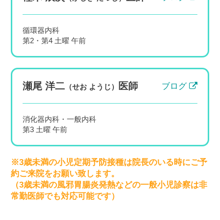
循環器内科
第2・第4 土曜 午前
【2026年夏】プールに入っていいの？
子どもの「水いぼ」｜感染経路と、国
瀬尾 洋二
医師
内初の塗り薬（カンタリジン）を含む
ブログ
（せお ようじ）
治療の選び方【田園調布・多摩川】
皆さま、こんにちは。竹内内科小児科医院 院
消化器内科・一般内科
長の五藤良将です。 夏本番を迎え、プールや
第3 土曜 午前
水遊びの機会が増えるこの時期、田園調布・
大田区の当院でも「子どものお腹や脇に、つ
やつやした小さなブツブツができた...
※3歳未満の小児定期予防接種は院長のいる時にご予
約ご来院をお願い致します。
（3歳未満の風邪胃腸炎発熱などの一般小児診察は非
常勤医師でも対応可能です）