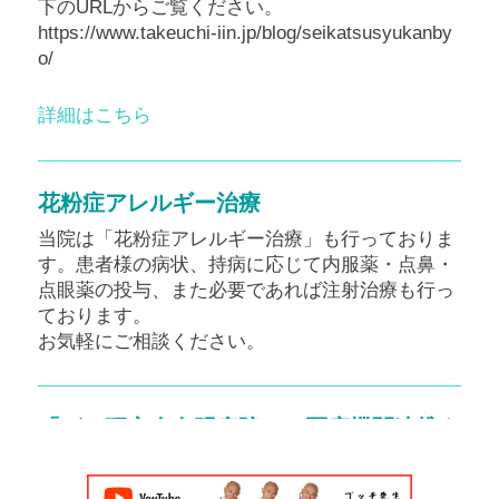
下のURLからご覧ください。
https://www.takeuchi-iin.jp/blog/seikatsusyukanby
o/
詳細はこちら
花粉症アレルギー治療
当院は「花粉症アレルギー治療」も行っておりま
【2026年夏】赤ちゃんの咳・ゼーゼー
す。患者様の病状、持病に応じて内服薬・点鼻・
はRSウイルスかも｜症状・受診の目安
点眼薬の投与、また必要であれば注射治療も行っ
と新しい予防法（抗体製剤・母子免疫
ております。
ワクチン）を小児科・内科が解説【田
お気軽にご相談ください。
園調布・多摩川】
皆さま、こんにちは。竹内内科小児科医院 院
長の五藤良将です。 8月に入り、田園調布・多
「がん研究会有明病院」と医療機関連携を
行いました
摩川周辺でも厳しい暑さが続いております。
この時期、外来で増えてくるのが「子どもの
新しく医療連携医療機関が加わりました。