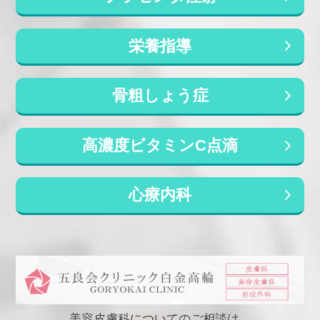
当院の新型コロナウイルス（COVID-19）感染症
に対する対応と対策について
栄養指導
骨粗しょう症
禁煙外来、舌下免疫療法、オンライン診
療、各種自費診療も行っております。
禁煙治療、スギ花粉症やダニハウスダストアレル
高濃度ビタミンC点滴
ギーに対する舌下免疫療法、睡眠時無呼吸症候群
（いびき等）治療は保険診療が可能です。オンラ
イン診療も行っております。AGA、ED、ピル
心療内科
（アフターピル含む）、プラセンタ注射、高濃度
ビタミンC点滴外来、渡航前トラベルワクチンや
コロナワクチンなどの各種予防接種、ハイドラフ
ェイシャル（hydrafacial）、ダーマペン４、ケア
シスS、ピーリング、アートメイクなど各種自費
診療も行っております。当院公式LINEアカウント
も保険用と美容用とそれぞれあります。また患者
様のご要望があれば新しい治療についても随時導
美容皮膚科についてのご相談は、