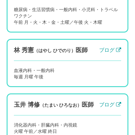
【2026年夏】健診で「メタボ」「腹囲
糖尿病・生活習慣病・一般内科・小児科・トラベル
オーバー」と言われたら｜内臓脂肪
ワクチン
は“夏”に落とす・3%減量で変わる血
午前 月・火・木・金・土曜／午後 火・木曜
圧・血糖・脂質【田園調布・多摩川】
皆さま、こんにちは。竹内内科小児科医院 院
長の五藤良将です。 健康診断の結果票を見
林 秀憲
医師
ブログ
（はやし ひでのり）
て、「腹囲が基準を超えています」「メタボ
リックシンドロームの疑い」と書かれてい
て、どきっとされた方も多いのではない...
血液内科・一般内科
毎週 月曜 午後
玉井 博修
医師
ブログ
（たまい ひろなお）
消化器内科・肝臓内科・内視鏡
火曜 午前／水曜 終日