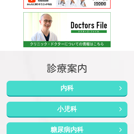
咳が止まらない」「ゼーゼーと苦...
「がん研究会有明病院」
より一層、安全かつ質の高い医療を提供して参り
ます。
「がん研究会有明病院」
往診、訪問診療も行っております。
当院は2020年3月から、訪問診療や往診の体制で
診療案内
一定の基準を満たした「在宅療養支援診療所」の
認定を受けております。必要に応じて往診、訪問
診療を行いますのでご連絡お待ちしております。
内科
【2026年夏】あせも？じんましん？か
ゆいブツブツの見分け方｜汗で悪化す
訪問診療申込書はこちらです
る夏の蕁麻疹と新ガイドライン【田園
小児科
調布・多摩川】
皆さま、こんにちは。竹内内科小児科医院 院
クリニック専用携帯電話番号070-9050-
長の五藤良将です。 連日厳しい暑さが続く
糖尿病内科
5103