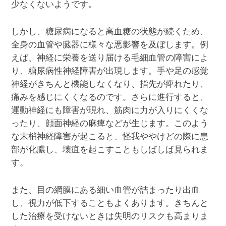
少なくないようです。
しかし、糖尿病になると高血糖の状態が続くため、
全身の血管や臓器に様々な悪影響を及ぼします。例
えば、神経に栄養を送り届ける毛細血管の障害によ
り、糖尿病性神経障害が出現します。手や足の感覚
神経がきちんと機能しなくなり、指先が痺れたり、
痛みを感じにくくなるのです。さらに進行すると、
運動神経にも障害が現れ、筋肉に力が入りにくくな
ったり、顔面神経の麻痺などが生じます。このよう
な末梢神経障害が起こると、怪我ややけどの際に患
部が化膿し、壊疽を起こすこともしばしば見られま
す。
また、目の網膜にある細い血管が詰まったり出血
し、視力が低下することもよくあります。きちんと
した治療を受けないときは失明のリスクも高まりま