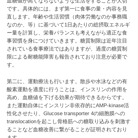
血糖値が高くならないような生活をすることが大切
です。具体的には、まず第一に食事の量・内容を見
直します。年齢や生活習慣（肉体労働なのか事務職
なのか、等）に基づいて1日あたりの総摂取エネルギ
ー量を計算し、栄養バランスも考えながら適正な食
事習慣を身につけていきます。糖質制限は近年注目
されている食事療法ではありますが、過度の糖質制
限による耐糖能障害も報告されており注意が必要で
す。
第二に、運動療法も行います。散歩や水泳などの有
酸素運動を適度に行うことは、インスリンの作用を
高め、血糖値を下げる効果が期待できるからです。
また運動自体にインスリン非依存的にAMP-kinase活
性化させたり、Glucose transporter 4の細胞膜への
translocationを起こし骨格筋への糖取り込みを刺激す
ることなど血糖改善に繋がることが証明されており
ます。