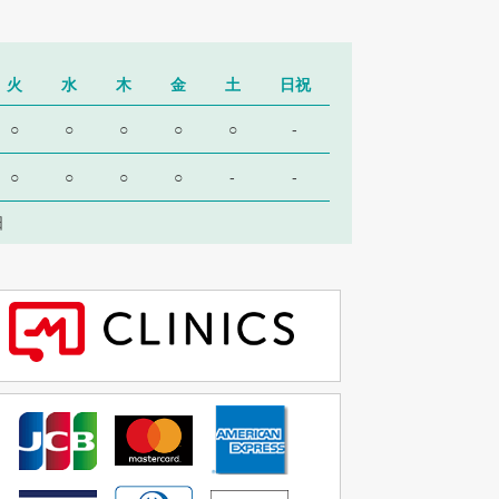
火
水
木
金
土
日祝
○
○
○
○
○
-
○
○
○
○
-
-
日