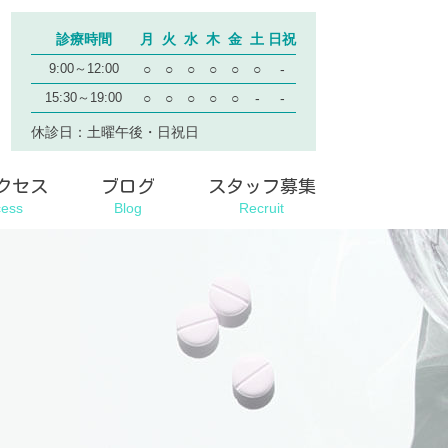
診療時間
月
火
水
木
金
土
日祝
9:00～12:00
○
○
○
○
○
○
-
15:30～19:00
○
○
○
○
○
-
-
休診日：土曜午後・日祝日
クセス
ブログ
スタッフ募集