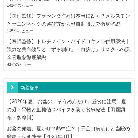
141件のビュー
【医師監修】プラセンタ注射は本当に効く？メルスモン
とラエンネックの選び方から献血制限まで徹底解説
135件のビュー
【医師監修】トレチノイン・ハイドロキノン併用療法｜
強力な美白効果と「ずる剥け」「白抜け」リスクへの安
全管理を徹底解説
93件のビュー
新着記事
【2026年夏】お盆の「そうめんだけ」昼食に注意｜夏
の麺・果物と血糖値スパイクを防ぐ食事療法【田園調
布・多摩川】
お盆の発熱、夏かぜ？熱中症？｜手足口病流行と当院の
発熱・せき外来【2026年8月】