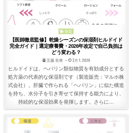
Posted
保湿
in
【医師徹底監修】乾燥シーズンの保湿剤ヒルドイド
完全ガイド｜選定療養費・2026年改定で自己負担は
どう変わる？
POSTED
POSTED
五藤 良将
2月 1, 2026
BY
ON
ヒルドイドは、ヘパリン類似物質を有効成分とする
処方薬の代表的な保湿剤です（製造販売：マルホ株
式会社）。肝臓で作られる「ヘパリン」に似た構造
を持ち、水分子を引き寄せて保持する能力により、
持続的な保湿効果を発揮します。さらに…