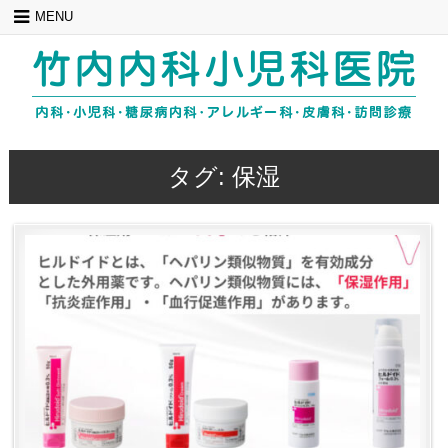
Skip
MENU
to
content
タグ:
保湿