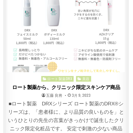
Posted
ロート製薬DRX
美容
in
ロート製薬から、クリニック限定スキンケア商品
POSTED
POSTED
五藤 良将
3月 9, 2023
BY
ON
■ロート製薬 DRXシリーズ ロート製薬のDRX®シ
リーズは、「患者様に、より品質の良いものを」と
いうひとりの先生の言葉がきっかけで誕生したクリ
ニック限定化粧品です。 安定で刺激の少ない商品