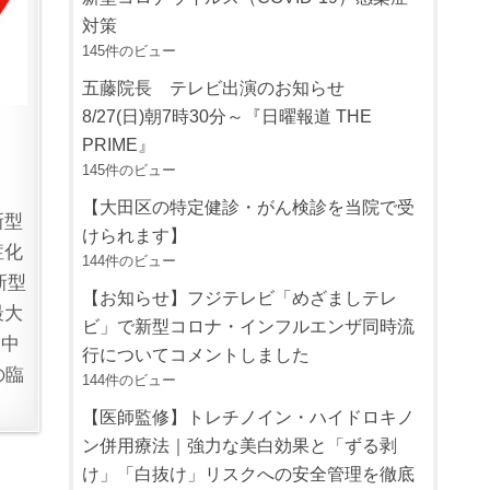
対策
145件のビュー
五藤院長 テレビ出演のお知らせ
8/27(日)朝7時30分～『日曜報道 THE
PRIME』
145件のビュー
【大田区の特定健診・がん検診を当院で受
新型
けられます】
症化
144件のビュー
新型
【お知らせ】フジテレビ「めざましテレ
最大
ビ」で新型コロナ・インフルエンザ同時流
を中
行についてコメントしました
名の臨
144件のビュー
【医師監修】トレチノイン・ハイドロキノ
ン併用療法｜強力な美白効果と「ずる剥
け」「白抜け」リスクへの安全管理を徹底