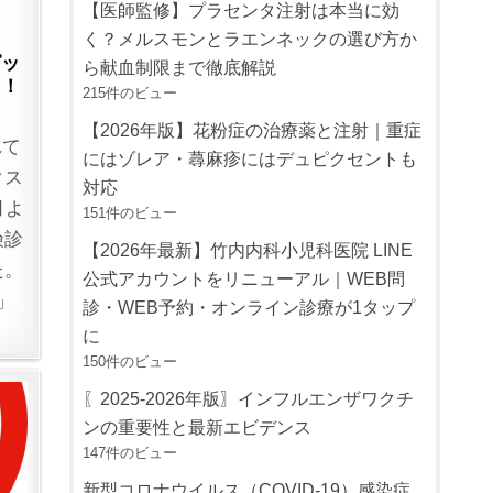
【医師監修】プラセンタ注射は本当に効
く？メルスモンとラエンネックの選び方か
ピッ
ら献血制限まで徹底解説
た！
215件のビュー
【2026年版】花粉症の治療薬と注射｜重症
れて
にはゾレア・蕁麻疹にはデュピクセントも
クス
対応
月よ
151件のビュー
険診
【2026年最新】竹内内科小児科医院 LINE
た。
公式アカウントをリニューアル｜WEB問
」
診・WEB予約・オンライン診療が1タップ
に
150件のビュー
〖2025-2026年版〗インフルエンザワクチ
ンの重要性と最新エビデンス
147件のビュー
新型コロナウイルス（COVID-19）感染症