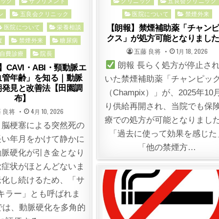
Posted
ニック
サプリメント
クリニック
五良会クリニック
in
ン
五良会クリニック
医院について
禁煙外来
医院について
栄養相談
【朗報】禁煙補助薬「チャン
クス」が処方可能となりまし
査
禁煙外来
糖尿病
POSTED
POSTED
五藤 良将
1月 18, 2026
自費診療
院長
BY
ON
朗報 長らく処方が停止さ
CAVI・ABI・頸動脈エ
血管年齢」を知る｜動脈
いた禁煙補助薬「チャンピッ
期発見と改善法【田園調
（Champix）」が、2025年10
布】
り供給再開され、当院でも保
TED
POSTED
 良将
4月 10, 2026
ON
療での処方が可能となりまし
・脳梗塞による突然死の
「過去に使って効果を感じた
長い年月をかけて静かに
「他の禁煙方…
動脈硬化が引き金となり
覚症状がほとんどないま
老化し続けるため、「サ
キラー」とも呼ばれま
では、動脈硬化を多角的