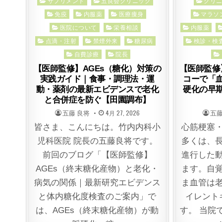
Posted
Posted
サプリメント
五良会クリニック
クリ
in
in
免疫
内服薬
医療痩身
マラソ
医院について
栄養相談
内服薬
点滴・注射
禁煙外来
糖尿病
検診・検
自費診療
院長
【医師監修】AGEs（糖化）対策の
【医師監修】
実践ガイド｜食事・調理法・運
コーで「
動・薬剤の最新エビデンスで老化
硬化の早
と合併症を防ぐ【田園調布】
POSTED
POSTED
POS
五藤 良将
4月 27, 2026
五藤
BY
ON
BY
皆さま、こんにちは。竹内内科小
心筋梗塞
児科医院 院長の五藤良将です。
多くは、
前回のブログ「【医師監修】
進行した
AGEs（終末糖化産物）と老化・
ます。自
病気の関係｜最新研究エビデンス
ま血管は
と体内糖化度検査のご案内」で
イレント
は、AGEs（終末糖化産物）が動
す。 当院