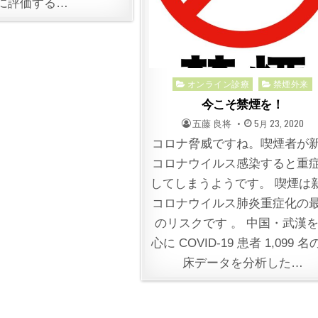
に評価する…
Posted
オンライン診療
禁煙外来
in
今こそ禁煙を！
POSTED
POSTED
五藤 良将
5月 23, 2020
BY
ON
コロナ脅威ですね。喫煙者が
コロナウイルス感染すると重
してしまうようです。 喫煙は
コロナウイルス肺炎重症化の
のリスクです 。 中国・武漢
心に COVID-19 患者 1,099 
床データを分析した…