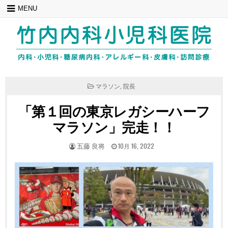
Skip
MENU
to
content
POSTED
マラソン
,
院長
IN
「第１回の東京レガシーハーフ
マラソン」完走！！
POSTED
POSTED
五藤 良将
10月 16, 2022
BY
ON