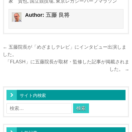
家 貴也
,
国立競技場
,
東京レガシーハーフマラソン
五藤 良将
Author:
投
← 五藤院長が「めざましテレビ」にインタビュー出演しま
稿
した。
ナ
「FLASH」に五藤院長が取材・監修した記事が掲載されま
した。 →
ビ
ゲ
ー
サイト内検索
シ
ョ
検
ン
索: