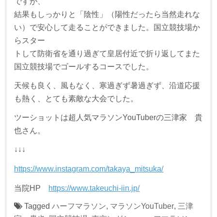
ですが、
結果もしっかりと「陰性」（陽性だったら当然走れな
い）で安心して走ることができました。国立競技場か
らスター
トして防衛省を通り過ぎて皇居付近で折り返してまた
国立競技場でゴールするコースでした。
天候も良く、風もなく、寒過ぎず暑過ぎず、沿道応援
も熱く、とても素敵な大会でした。
ツーショットは超人気マラソンYouTuberの三津家 貴
也さん。
↓↓↓
https://www.instagram.com/takaya_mitsuka/
当院HP
https://www.takeuchi-iin.jp/
Tagged
ハーフマラソン
,
マラソンYouTuber
,
三津