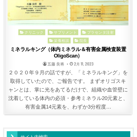
Posted
クリニック
サプリメント
プラセンタ注射
in
栄養相談
院長
ミネラルキング（体内ミネラル＆有害金属検査装置
OligoScan）
POSTED
POSTED
五藤 良将
2月 11, 2023
BY
ON
２０２０年９月の話ですが、「ミネラルキング」を
取得していたので、ご報告です。 まずオリゴスキ
ャンとは、掌に光をあてるだけで、組織や血管壁に
沈着している体内の必須・参考ミネラル20元素と、
有害金属14元素を、わずか3分程度…
サイト内検索