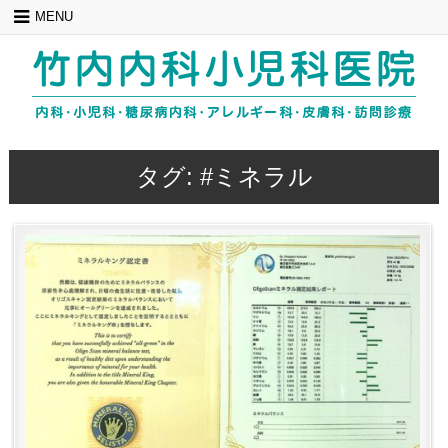
Skip
MENU
to
content
タグ:
#ミネラル