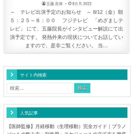
POSTED
POSTED
五藤 良将
8月 11, 2022
BY
ON
～ テレビ出演予定のお知らせ ～ 8/12（金）朝
５：２５～８：００ フジテレビ 「めざましテ
レビ」 にて、五藤院長がインタビュー解説にて出
演予定です。 発熱外来の現状についてお話してい
ますので、是非ご覧ください。 当…
サイト内検索
検
索:
人気記事
【医師監修】月経移動（生理移動）完全ガイド｜プラノ
バールの飲み方・副作用・スケジュールの立て方を徹底