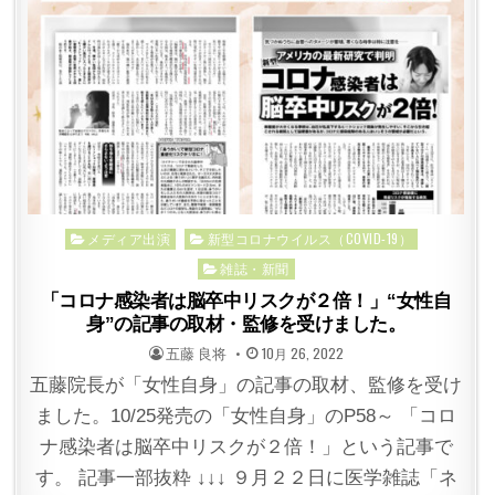
Posted
メディア出演
新型コロナウイルス（COVID-19）
in
雑誌・新聞
「コロナ感染者は脳卒中リスクが２倍！」“女性自
身”の記事の取材・監修を受けました。
POSTED
POSTED
五藤 良将
10月 26, 2022
BY
ON
五藤院長が「女性自身」の記事の取材、監修を受け
ました。10/25発売の「女性自身」のP58～ 「コロ
ナ感染者は脳卒中リスクが２倍！」という記事で
す。 記事一部抜粋 ↓↓↓ ９月２２日に医学雑誌「ネ