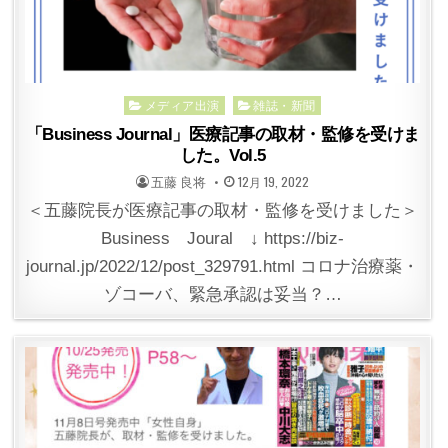
Posted
メディア出演
雑誌・新聞
in
「Business Journal」医療記事の取材・監修を受けま
した。Vol.5
POSTED
POSTED
五藤 良将
12月 19, 2022
BY
ON
＜五藤院長が医療記事の取材・監修を受けました＞
Business Joural ↓ https://biz-
journal.jp/2022/12/post_329791.html コロナ治療薬・
ゾコーバ、緊急承認は妥当？…