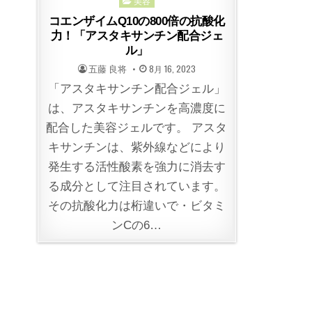
Posted
美容
in
コエンザイムQ10の800倍の抗酸化
力！「アスタキサンチン配合ジェ
ル」
POSTED
POSTED
五藤 良将
8月 16, 2023
BY
ON
「アスタキサンチン配合ジェル」
は、アスタキサンチンを高濃度に
配合した美容ジェルです。 アスタ
キサンチンは、紫外線などにより
発生する活性酸素を強力に消去す
る成分として注目されています。
その抗酸化力は桁違いで・ビタミ
ンCの6…