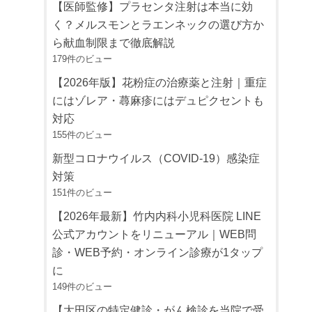
【医師監修】プラセンタ注射は本当に効
く？メルスモンとラエンネックの選び方か
ら献血制限まで徹底解説
179件のビュー
【2026年版】花粉症の治療薬と注射｜重症
にはゾレア・蕁麻疹にはデュピクセントも
対応
155件のビュー
新型コロナウイルス（COVID-19）感染症
対策
151件のビュー
【2026年最新】竹内内科小児科医院 LINE
公式アカウントをリニューアル｜WEB問
診・WEB予約・オンライン診療が1タップ
に
149件のビュー
【大田区の特定健診・がん検診を当院で受