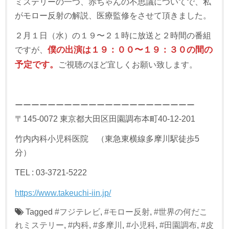
ミステリーの一つ、赤ちゃんの不思議についてで、私
がモロー反射の解説、医療監修をさせて頂きました。
２月１日（水）の１９〜２１時に放送と２時間の番組
ですが、
僕の出演は１９：００〜１９：３０の間の
予定です。
ご視聴のほど宜しくお願い致します。
ーーーーーーーーーーーーーーーーーーーーーー
〒145-0072 東京都大田区田園調布本町40-12-201
竹内内科小児科医院 （東急東横線多摩川駅徒歩5
分）
TEL : 03-3721-5222
https://www.takeuchi-iin.jp/
Tagged
#フジテレビ
,
#モロー反射
,
#世界の何だこ
れミステリー
,
#内科
,
#多摩川
,
#小児科
,
#田園調布
,
#皮