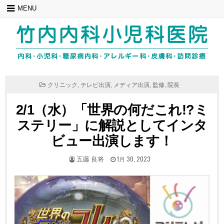
Skip
MENU
to
content
POSTED
クリニック
,
テレビ出演
,
メディア出演
,
監修
,
院長
IN
2/1（水）「世界の何だこれ!?ミ
ステリー」に解説としてインタ
ビュー出演します！
POSTED
POSTED
五藤 良将
1月 30, 2023
BY
ON