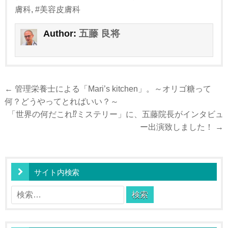
膚科
,
#美容皮膚科
五藤 良将
Author:
投
← 管理栄養士による「Mari’s kitchen」。～オリゴ糖って
稿
何？どうやってとればいい？～
ナ
「世界の何だこれ⁉︎ミステリー」に、五藤院長がインタビュ
ー出演致しました！ →
ビ
ゲ
ー
サイト内検索
シ
ョ
検
ン
索: