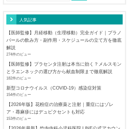
索:
人気記事
【医師監修】月経移動（生理移動）完全ガイド｜プラノ
バールの飲み方・副作用・スケジュールの立て方を徹底
解説
274件のビュー
【医師監修】プラセンタ注射は本当に効く？メルスモン
とラエンネックの選び方から献血制限まで徹底解説
182件のビュー
新型コロナウイルス（COVID-19）感染症対策
154件のビュー
【2026年版】花粉症の治療薬と注射｜重症にはゾレ
ア・蕁麻疹にはデュピクセントも対応
153件のビュー
【2026年最新】竹内内科小児科医院 LINE公式アカウン