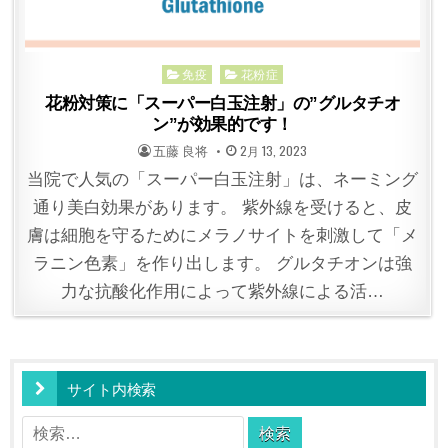
Posted
免疫
花粉症
in
花粉対策に「スーパー白玉注射」の”グルタチオ
ン”が効果的です！
POSTED
POSTED
五藤 良将
2月 13, 2023
BY
ON
当院で人気の「スーパー白玉注射」は、ネーミング
通り美白効果があります。 紫外線を受けると、皮
膚は細胞を守るためにメラノサイトを刺激して「メ
ラニン色素」を作り出します。 グルタチオンは強
力な抗酸化作用によって紫外線による活…
サイト内検索
検