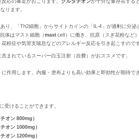
疫反応の暴走がおこります。
グルタチオン
が十分な量存在する
になります。
あり、「Th2細胞」からサイトカインの「IL-4」が過剰に分泌
E抗体はマスト細胞（
mast
cell）に働き、抗原（スぎ花粉など
、花粉症や気管支喘息などのアレルギー反応を引き起こすので
に含まれているスーパー白玉注射（自費）がおススメです。
に​​作用します。内服・塗布よりも高い効果と即効性が期待で
軽に受けることができます。
チオン 800mg）
チオン 1000mg）
チオン 1200mg）