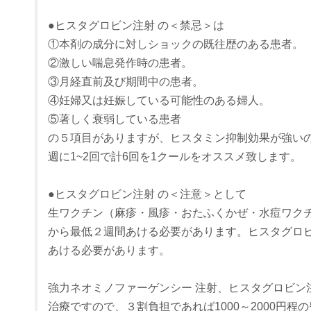
●ヒスタグロビン注射 の＜禁忌＞は
①本剤の成分に対しショックの既往歴のある患者。
②激しい喘息発作時の患者。
③月経直前及び期間中の患者。
④妊婦又は妊娠している可能性のある婦人。
⑤著しく衰弱している患者
の５項目がありますが、ヒスタミン抑制効果が強い
週に1~2回で計6回を1クールをオススメ致します。
●ヒスタグロビン注射 の＜注意＞として
生ワクチン（麻疹・風疹・おたふくかぜ・水痘ワク
から最低２週間あける必要があります。ヒスタグロ
あける必要があります。
強力ネオミノファーゲンシー 注射、ヒスタグロビン
治療ですので、３割負担であれば1000～2000円程