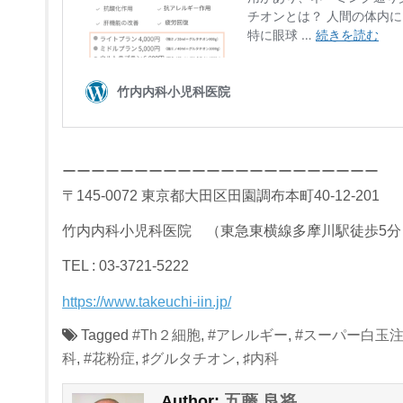
ーーーーーーーーーーーーーーーーーーーーーー
〒145-0072 東京都大田区田園調布本町40-12-201
竹内内科小児科医院 （東急東横線多摩川駅徒歩5分
TEL : 03-3721-5222
https://www.takeuchi-iin.jp/
Tagged
#Th２細胞
,
#アレルギー
,
#スーパー白玉
科
,
#花粉症
,
♯グルタチオン
,
♯内科
五藤 良将
Author: