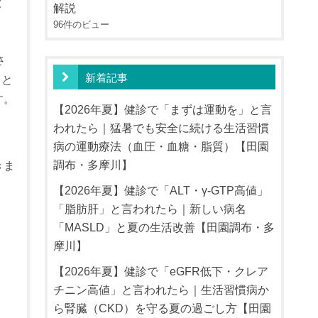
と
解説
96件のビュー
さ
新着記事
）と
す。
【2026年夏】健診で「まずは運動を」と言
われたら｜猛暑でも安全に続ける生活習慣
病の運動療法（血圧・血糖・脂質）【田園
調布・多摩川】
きま
【2026年夏】健診で「ALT・γ-GTP高値」
「脂肪肝」と言われたら｜新しい病名
「MASLD」と夏の生活改善【田園調布・多
摩川】
【2026年夏】健診で「eGFR低下・クレア
チニン高値」と言われたら｜生活習慣病か
ら腎臓（CKD）を守る夏の過ごし方【田園