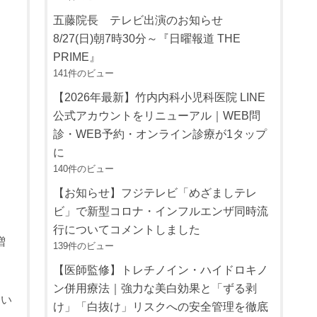
五藤院長 テレビ出演のお知らせ
8/27(日)朝7時30分～『日曜報道 THE
PRIME』
141件のビュー
【2026年最新】竹内内科小児科医院 LINE
公式アカウントをリニューアル｜WEB問
診・WEB予約・オンライン診療が1タップ
に
140件のビュー
【お知らせ】フジテレビ「めざましテレ
ビ」で新型コロナ・インフルエンザ同時流
行についてコメントしました
増
139件のビュー
【医師監修】トレチノイン・ハイドロキノ
ン併用療法｜強力な美白効果と「ずる剥
ない
け」「白抜け」リスクへの安全管理を徹底