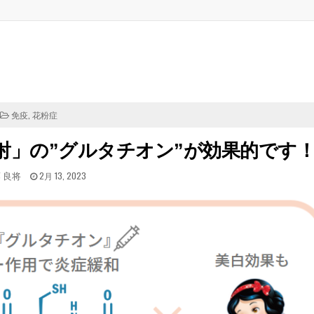
POSTED
免疫
,
花粉症
IN
射」の”グルタチオン”が効果的です
TED
POSTED
 良将
2月 13, 2023
ON