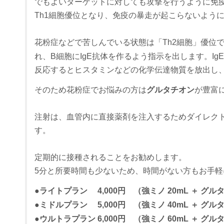
でもよいターゲットに対しても攻撃を行うように免
Th1細胞優位となり、免疫の暴走が起こらないよう
花粉症などで苦しんでいる状態は「Th2細胞」優位で
れ、B細胞にIgE抗体を作るよう指示を出します。Ig
反応するとヒスタミンなどの化学伝達物質を放出し
そのため花粉症でお悩みの方は
グルタチオン
が豊富
注射は、血管内に直接薬剤を注入するためダイレクト
す。
定期的に接種されることをお勧めします。
5分と所要時間も少ないため、時間がない方もお手
●ライトプラン 4,000円 （強ミノ 20mL ＋ グルタ
●ミドルプラン 5,000円 （強ミノ 40mL ＋ グルタ
●ウルトラプラン 6,000円 （強ミノ 60mL ＋ グルタ