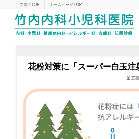
Skip
ブログTOP
ホームページTOP
to
content
花粉対策に「スーパー白玉注
POS
五藤
BY