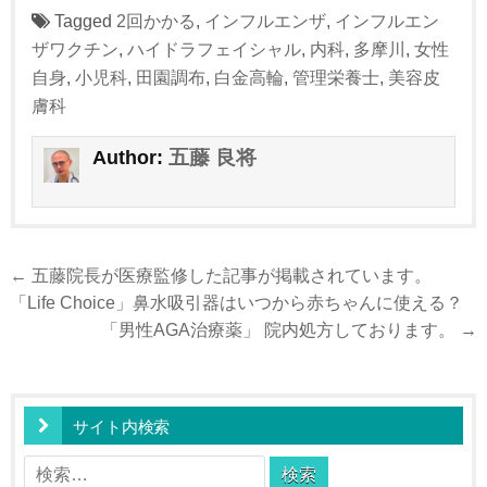
Tagged
2回かかる
,
インフルエンザ
,
インフルエン
ザワクチン
,
ハイドラフェイシャル
,
内科
,
多摩川
,
女性
自身
,
小児科
,
田園調布
,
白金高輪
,
管理栄養士
,
美容皮
膚科
五藤 良将
Author:
投
← 五藤院長が医療監修した記事が掲載されています。
稿
「Life Choice」鼻水吸引器はいつから赤ちゃんに使える？
ナ
「男性AGA治療薬」 院内処方しております。 →
ビ
ゲ
ー
サイト内検索
シ
検