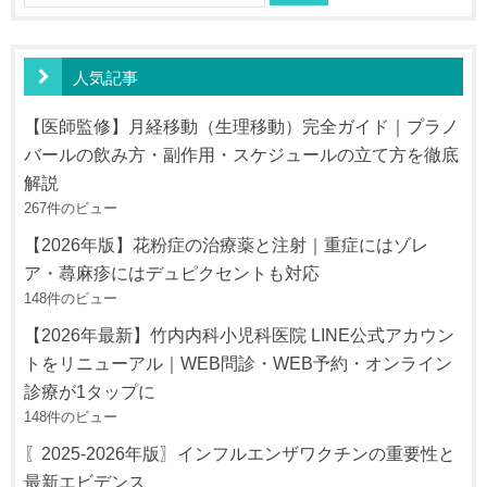
ョ
索:
ン
人気記事
【医師監修】月経移動（生理移動）完全ガイド｜プラノ
バールの飲み方・副作用・スケジュールの立て方を徹底
解説
267件のビュー
【2026年版】花粉症の治療薬と注射｜重症にはゾレ
ア・蕁麻疹にはデュピクセントも対応
148件のビュー
【2026年最新】竹内内科小児科医院 LINE公式アカウン
トをリニューアル｜WEB問診・WEB予約・オンライン
診療が1タップに
148件のビュー
〖2025-2026年版〗インフルエンザワクチンの重要性と
最新エビデンス