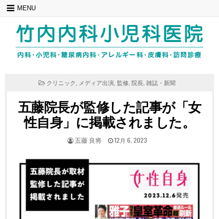
Skip
MENU
to
content
POSTED
クリニック
,
メディア出演
,
監修
,
院長
,
雑誌・新聞
IN
五藤院長が監修した記事が「女
性自身」に掲載されました。
POSTED
POSTED
五藤 良将
12月 6, 2023
BY
ON