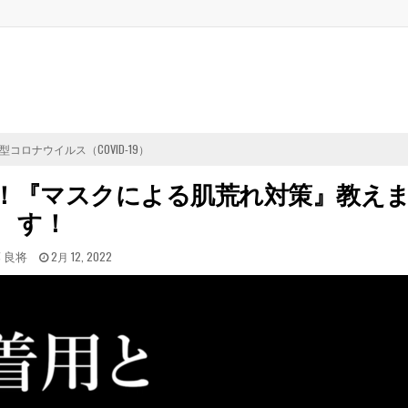
型コロナウイルス（COVID-19）
！『マスクによる肌荒れ対策』教え
す！
TED
POSTED
 良将
2月 12, 2022
ON