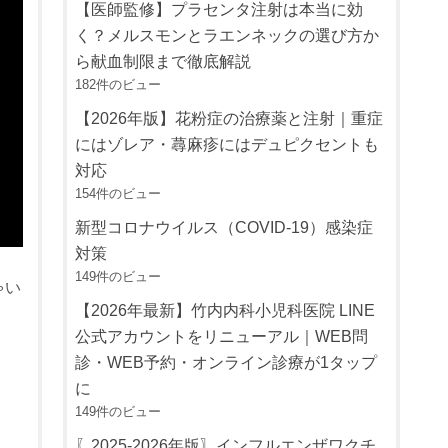
【医師監修】プラセンタ注射は本当に効
く？メルスモンとラエンネックの選び方か
ら献血制限まで徹底解説
182件のビュー
【2026年版】花粉症の治療薬と注射｜重症
にはゾレア・蕁麻疹にはデュピクセントも
対応
154件のビュー
新型コロナウイルス（COVID-19）感染症
対策
149件のビュー
ゃい
【2026年最新】竹内内科小児科医院 LINE
公式アカウントをリニューアル｜WEB問
診・WEB予約・オンライン診療が1タップ
に
149件のビュー
〖2025-2026年版〗インフルエンザワクチ