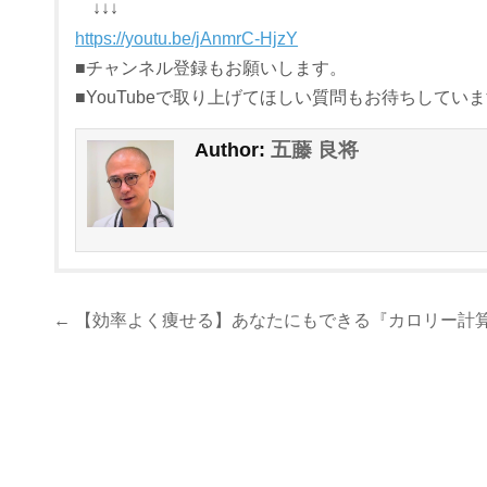
↓↓↓
https://youtu.be/jAnmrC-HjzY
■チャンネル登録もお願いします。
■YouTubeで取り上げてほしい質問もお待ちしてい
五藤 良将
Author:
投
← 【効率よく痩せる】あなたにもできる『カロリー計
稿
ナ
ビ
ゲ
ー