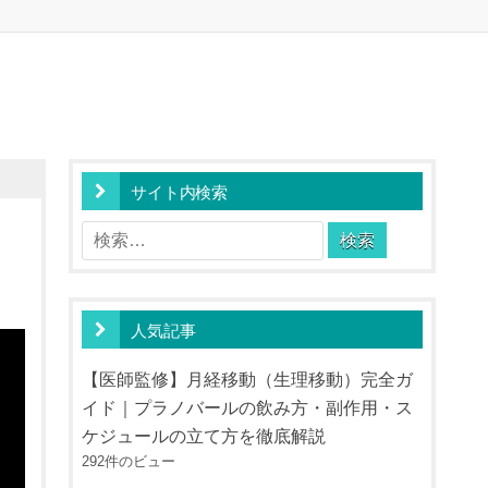
サイト内検索
ま
検
索:
人気記事
【医師監修】月経移動（生理移動）完全ガ
イド｜プラノバールの飲み方・副作用・ス
ケジュールの立て方を徹底解説
292件のビュー