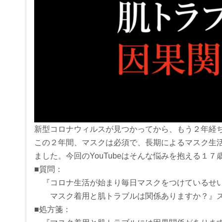
新型コロナウィルスが見つかってから、もう２年経
この２年間、マスクは必須で、長期によるマスク生
ました。今回のYouTubeはそんな悩みを抱える１７
■質問：
『コロナ生活が始まり毎日マスクをつけているせい
マスク着用と肌トラブルは関係ありますか？』
■処方箋：