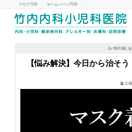
Skip
ブログTOP
ホームページTOP
to
content
POSTED
YOUTUBE
,
新
IN
【悩み解決】今日から治そう
POS
五藤
BY