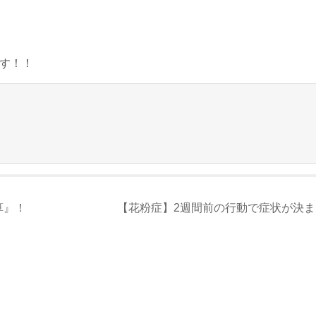
ます！！
算』！
【花粉症】2週間前の行動で症状が決まる