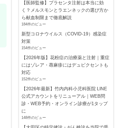
【医師監修】プラセンタ注射は本当に効
く？メルスモンとラエンネックの選び方か
ら献血制限まで徹底解説
184件のビュー
新型コロナウイルス（COVID-19）感染症
対策
154件のビュー
【2026年版】花粉症の治療薬と注射｜重症
にはゾレア・蕁麻疹にはデュピクセントも
対応
152件のビュー
【2026年最新】竹内内科小児科医院 LINE
公式アカウントをリニューアル｜WEB問
診・WEB予約・オンライン診療が1タップ
に
148件のビュー
【大田区の特定健診・がん検診を当院で受