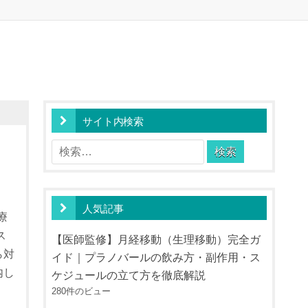
サイト内検索
検
索:
人気記事
療
ス
【医師監修】月経移動（生理移動）完全ガ
ら対
イド｜プラノバールの飲み方・副作用・ス
内し
ケジュールの立て方を徹底解説
280件のビュー