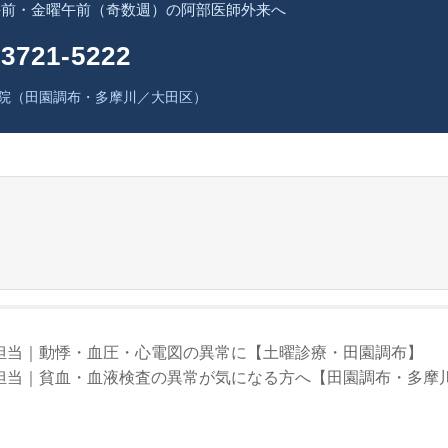
午前・金曜午前（奇数週）の阿部医師外来へ
-3721-5222
院（田園調布・多摩川／大田区）
が担当｜動悸・血圧・心電図の異常に【土曜診療・田園調布】
担当｜貧血・血液検査の異常が気になる方へ【田園調布・多摩川