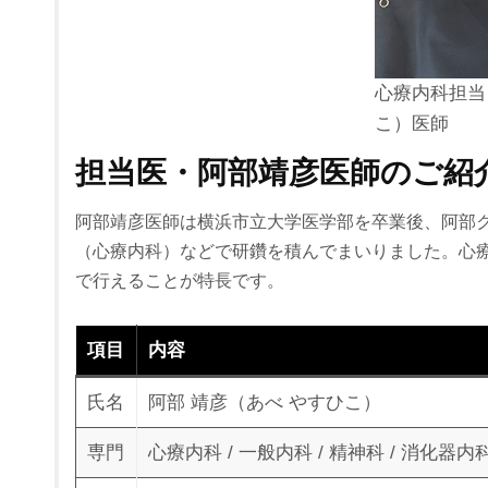
心療内科担当
こ）医師
担当医・阿部靖彦医師のご紹
阿部靖彦医師は横浜市立大学医学部を卒業後、阿部
（心療内科）などで研鑽を積んでまいりました。心
で行えることが特長です。
項目
内容
氏名
阿部 靖彦（あべ やすひこ）
専門
心療内科 / 一般内科 / 精神科 / 消化器内