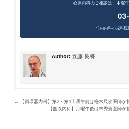
心療内科のご相談は、木曜
03
竹内内科小児科医
五藤 良将
Author:
投
← 【循環器内科】第2・第4土曜午前は樫木辰次医師
稿
【血液内科】月曜午後は林秀憲医師が
ナ
ビ