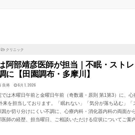
POSTED
クリニック
IN
は阿部靖彦医師が担当｜不眠・ストレ
調に【田園調布・多摩川】
TED
POSTED
藤 良将
6月 1, 2026
ON
では木曜日午前と金曜日午前（奇数週・原則 第1第3）に、心
外来を担当しております。「眠れない」「気分が落ち込む」「
原因か切り分けにくい不調に、心療内科・消化器内科の両面か
部医師の経歴、担当曜日、ご相談いただける症状についてご案