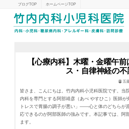
Skip
ブログTOP
ホームページTOP
to
content
【心療内科】木曜・金曜午前
ス・自律神経の不
POS
五
BY
皆さま、こんにちは。竹内内科小児科医院です。当院
内科を専門とする阿部靖彦（あべ やすひこ）医師が
トレスで胃腸の調子が悪い」——心と体のどちらが
応できるのが阿部医師の強みです。本記事では、阿
ます。