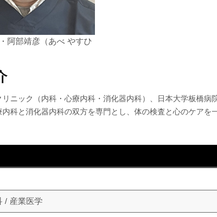
・阿部靖彦（あべ やすひ
介
クリニック（内科・心療内科・消化器内科）、日本大学板橋病
療内科と消化器内科の双方を専門とし、体の検査と心のケアを
科 / 産業医学