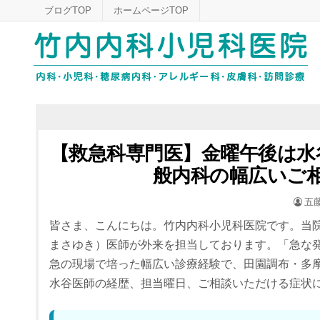
Skip
ブログTOP
ホームページTOP
to
content
【救急科専門医】金曜午後は水
般内科の幅広いご
POS
五
BY
皆さま、こんにちは。竹内内科小児科医院です。当
まさゆき）医師が外来を担当しております。「急な
急の現場で培った幅広い診療経験で、田園調布・多
水谷医師の経歴、担当曜日、ご相談いただける症状