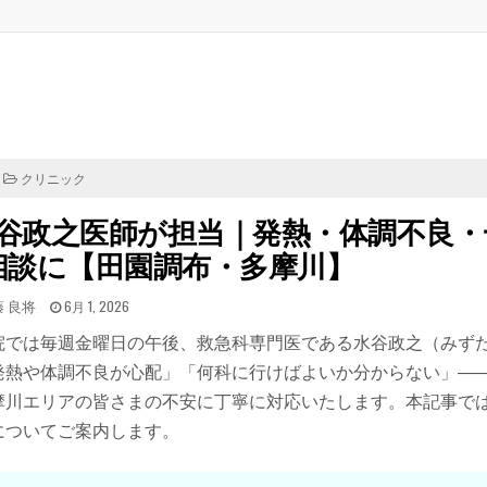
POSTED
クリニック
IN
谷政之医師が担当｜発熱・体調不良・
相談に【田園調布・多摩川】
TED
POSTED
藤 良将
6月 1, 2026
ON
院では毎週金曜日の午後、救急科専門医である水谷政之（みず
発熱や体調不良が心配」「何科に行けばよいか分からない」—
摩川エリアの皆さまの不安に丁寧に対応いたします。本記事で
についてご案内します。