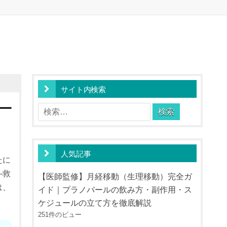
サイト内検索
一
検
索:
人気記事
たに
—救
【医師監修】月経移動（生理移動）完全ガ
は、
イド｜プラノバールの飲み方・副作用・ス
ケジュールの立て方を徹底解説
251件のビュー