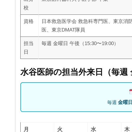
校
資格
日本救急医学会 救急科専門医、東京消防
医、東京DMAT隊員
担当
毎週 金曜日 午後（15:30〜19:00）
日
水谷医師の担当外来日（毎週 
毎週
金曜日 
月
火
水
木