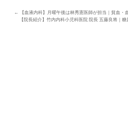
投
← 【血液内科】月曜午後は林秀憲医師が担当｜貧血・
稿
【院長紹介】竹内内科小児科医院 院長 五藤良将｜
ナ
ビ
ゲ
ー
シ
ョ
ン