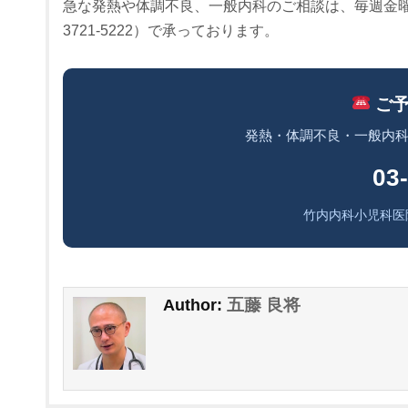
急な発熱や体調不良、一般内科のご相談は、毎週金曜午
3721-5222）で承っております。
ご予
発熱・体調不良・一般内
03
竹内内科小児科医
五藤 良将
Author: