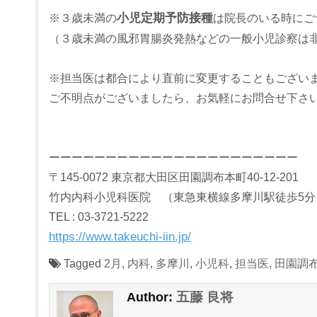
※３歳未満の
小児定期予防接種
は院長のいる時にご
（３歳未満の風邪胃腸炎発熱などの一般小児診察は
※担当医は都合により直前に変更することもござい
ご不明点がございましたら、お気軽にお問合せ下さ
ーーーーーーーーーーーーーーーーーーーーーー
〒145-0072 東京都大田区田園調布本町40-12-201
竹内内科小児科医院 （東急東横線多摩川駅徒歩5分
TEL : 03-3721-5222
https://www.takeuchi-iin.jp/
Tagged
2月
,
内科
,
多摩川
,
小児科
,
担当医
,
田園調
五藤 良将
Author: