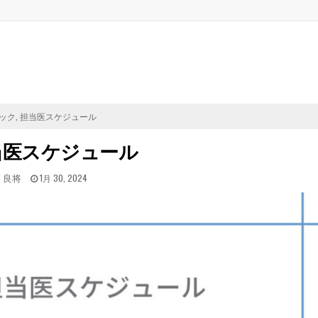
D
ック
,
担当医スケジュール
当医スケジュール
TED
POSTED
 良将
1月 30, 2024
ON