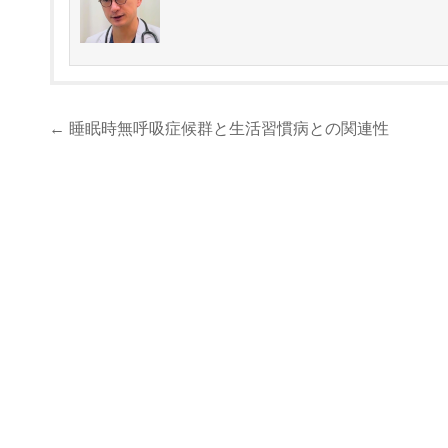
投
← 睡眠時無呼吸症候群と生活習慣病との関連性
稿
ナ
ビ
ゲ
ー
シ
ョ
ン