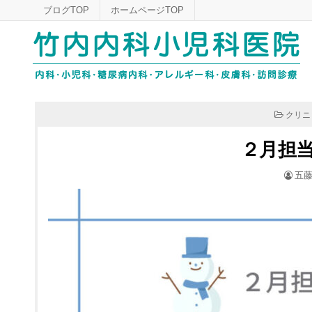
Skip
ブログTOP
ホームページTOP
to
content
POSTE
クリニ
IN
２月担
POS
五藤
BY