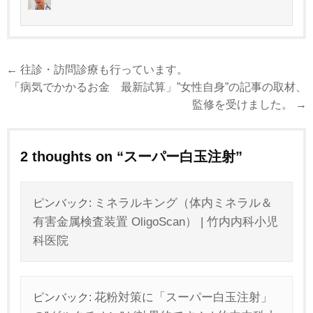
投
← 往診・訪問診療も行っています。
稿
「病気でかかるお金 最新試算」”女性自身”の記事の取材、
ナ
監修を受けました。 →
ビ
ゲ
2 thoughts on “
スーパー白玉注射
”
ー
シ
ョ
ピンバック:
ミネラルキング（体内ミネラル＆
ン
有害金属検査装置 OligoScan） | 竹内内科小児
科医院
ピンバック:
花粉対策に「スーパー白玉注射」