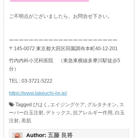
ご不明点がございましたら、お問合せ下さい。
ーーーーーーーーーーーーーーーーーーーーーー
〒145-0072 東京都大田区田園調布本町40-12-201
竹内内科小児科医院 （東急東横線多摩川駅徒歩5
分）
TEL : 03-3721-5222
https://www.takeuchi-iin.jp/
Tagged
びはく
,
エイジングケア
,
グルタチオン
,
ス
ーパー白玉注射
,
デトックス
,
抗アレルギー作用
,
白玉
注射
,
美肌
五藤 良将
Author: