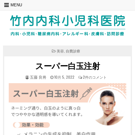
Skip
MENU
to
content
POSTED
美容
,
自費診療
IN
スーパー白玉注射
POSTED
POSTED
ス
五藤 良将
10月 5, 2022
2件のコメント
BY
ON
ー
パ
ー
白
玉
注
射
へ
の