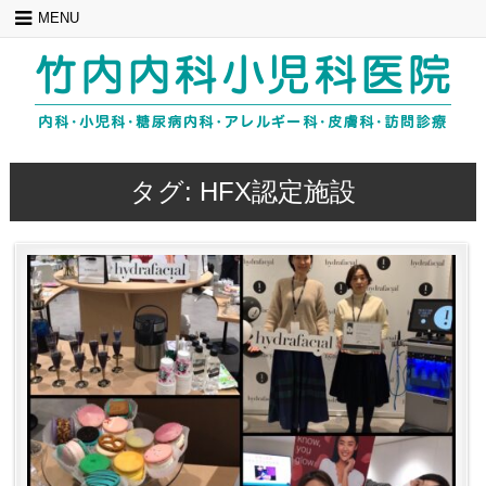
Skip
MENU
to
content
タグ:
HFX認定施設