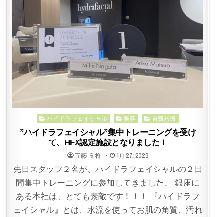
Posted
ハイドラフェイシャル
美容
自費診療
in
”ハイドラフェイシャル”集中トレーニングを受け
て、HFX認定施設となりました！
POSTED
POSTED
五藤 良将
1月 27, 2023
BY
ON
先日スタッフ２名が、ハイドラフェイシャルの２日
間集中トレーニングに参加してきました。 銀座に
ある本社は、とても素敵です！！！ 『ハイドラフ
ェイシャル』とは、水流を使ってお肌の角質、汚れ