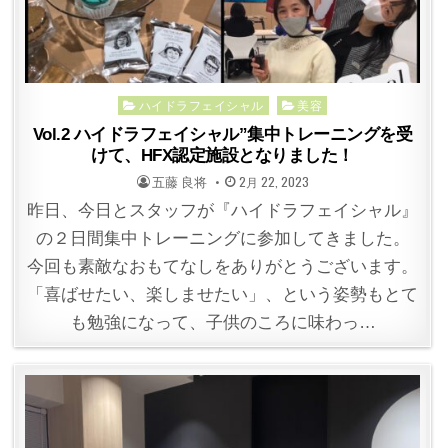
Posted
ハイドラフェイシャル
美容
in
Vol.2 ハイドラフェイシャル”集中トレーニングを受
けて、HFX認定施設となりました！
POSTED
POSTED
五藤 良将
2月 22, 2023
BY
ON
昨日、今日とスタッフが『ハイドラフェイシャル』
の２日間集中トレーニングに参加してきました。
今回も素敵なおもてなしをありがとうございます。
「喜ばせたい、楽しませたい」、という姿勢もとて
も勉強になって、子供のころに味わっ…