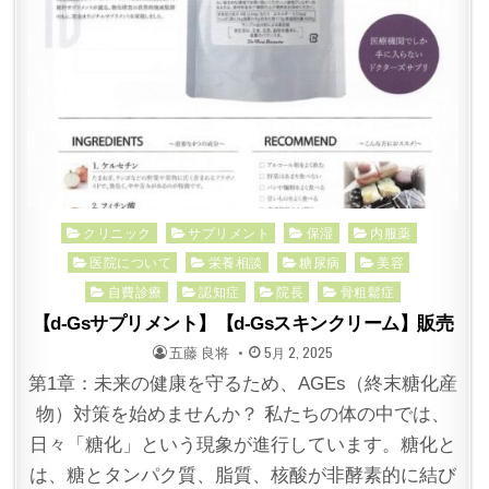
Posted
クリニック
サプリメント
保湿
内服薬
in
医院について
栄養相談
糖尿病
美容
自費診療
認知症
院長
骨粗鬆症
【d-Gsサプリメント】【d-Gsスキンクリーム】販売
POSTED
POSTED
五藤 良将
5月 2, 2025
BY
ON
第1章：未来の健康を守るため、AGEs（終末糖化産
物）対策を始めませんか？ 私たちの体の中では、
日々「糖化」という現象が進行しています。糖化と
は、糖とタンパク質、脂質、核酸が非酵素的に結び