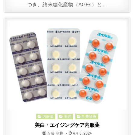
つき、終末糖化産物（AGEs）と…
Posted
内服薬
美容
自費診療
in
美白・エイジングケア内服薬
POSTED
POSTED
五藤 良将
4月 6, 2024