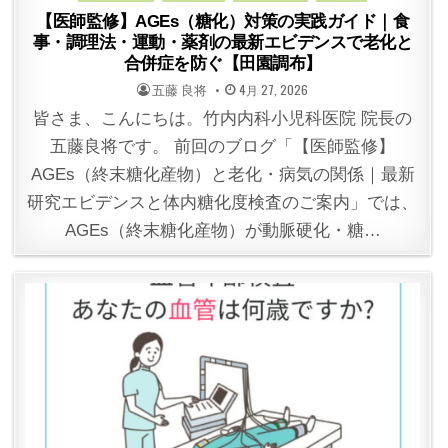
【医師監修】AGEs（糖化）対策の実践ガイド｜食
事・調理法・運動・薬剤の最新エビデンスで老化と
合併症を防ぐ【田園調布】
POSTED
POSTED
五藤 良将
4月 27, 2026
BY
ON
皆さま、こんにちは。竹内内科小児科医院 院長の
五藤良将です。 前回のブログ「【医師監修】
AGEs（終末糖化産物）と老化・病気の関係｜最新
研究エビデンスと体内糖化度検査のご案内」では、
AGEs（終末糖化産物）が動脈硬化・糖…