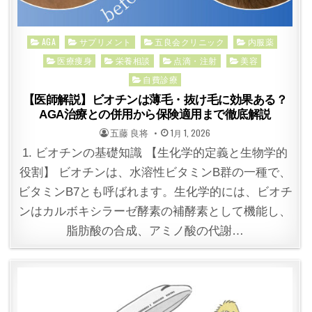
Posted
AGA
サプリメント
五良会クリニック
内服薬
in
医療痩身
栄養相談
点滴・注射
美容
自費診療
【医師解説】ビオチンは薄毛・抜け毛に効果ある？
AGA治療との併用から保険適用まで徹底解説
POSTED
POSTED
五藤 良将
1月 1, 2026
BY
ON
1. ビオチンの基礎知識 【生化学的定義と生物学的
役割】 ビオチンは、水溶性ビタミンB群の一種で、
ビタミンB7とも呼ばれます。生化学的には、ビオチ
ンはカルボキシラーゼ酵素の補酵素として機能し、
脂肪酸の合成、アミノ酸の代謝…