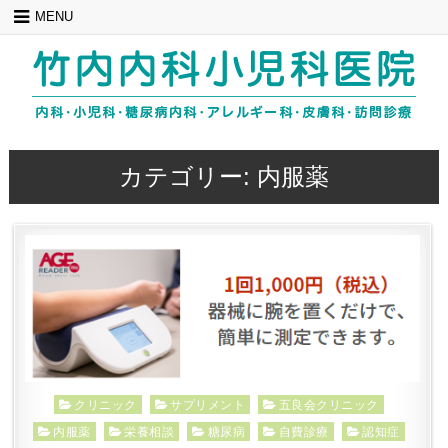
Skip
MENU
to
content
カテゴリー:
内服薬
Posted
クリニック
サプリメント
五良会クリニック
in
内服薬
栄養相談
糖尿病
自費診療
認知症