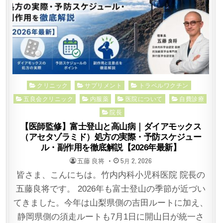
Posted
クリニック
サプリメント
トラベルワクチン
in
五良会クリニック
内服薬
医院について
自費診療
院長
【医師監修】富士登山と高山病｜ダイアモックス
（アセタゾラミド）処方の実際・予防スケジュー
ル・副作用を徹底解説【2026年最新】
POSTED
POSTED
五藤 良将
5月 2, 2026
BY
ON
皆さま、こんにちは。竹内内科小児科医院 院長の
五藤良将です。 2026年も富士登山の季節が近づい
てきました。今年は山梨県側の吉田ルートに加え、
静岡県側の須走ルートも7月1日に開山日が統一さ