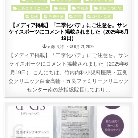
in
五良会クリニック
免疫
内服薬
医院について
監修
自費診療
院長
雑誌・新聞
【メディア掲載】「二季化バテ」にご注意を。サン
ケイスポーツにコメント掲載されました（2025年6月
19日）
POSTED
POSTED
五藤 良将
6月 21, 2025
BY
ON
【メディア掲載】「二季化バテ」にご注意を。サン
ケイスポーツにコメント掲載されました（2025年6
月19日） こんにちは。竹内内科小児科医院・五良
会クリニック白金高輪・五良ファミリークリニック
センター南の統括総院長しており…