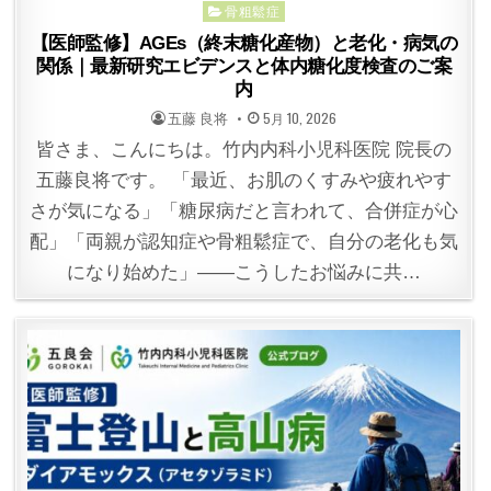
骨粗鬆症
【医師監修】AGEs（終末糖化産物）と老化・病気の
関係｜最新研究エビデンスと体内糖化度検査のご案
内
POSTED
POSTED
五藤 良将
5月 10, 2026
BY
ON
皆さま、こんにちは。竹内内科小児科医院 院長の
五藤良将です。 「最近、お肌のくすみや疲れやす
さが気になる」「糖尿病だと言われて、合併症が心
配」「両親が認知症や骨粗鬆症で、自分の老化も気
になり始めた」——こうしたお悩みに共…