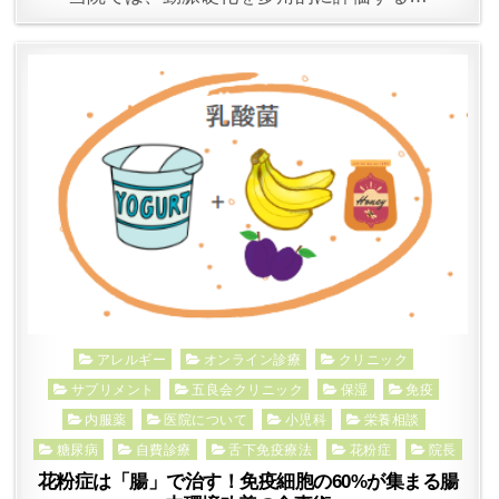
Posted
アレルギー
オンライン診療
クリニック
in
サプリメント
五良会クリニック
保湿
免疫
内服薬
医院について
小児科
栄養相談
糖尿病
自費診療
舌下免疫療法
花粉症
院長
花粉症は「腸」で治す！免疫細胞の60%が集まる腸