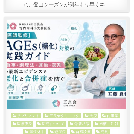
れ、登山シーズンが例年より早く本…
Posted
サプリメント
五良会クリニック
免疫
内服薬
in
医療痩身
医院について
栄養相談
点滴・注射
禁煙外来
糖尿病
自費診療
院長