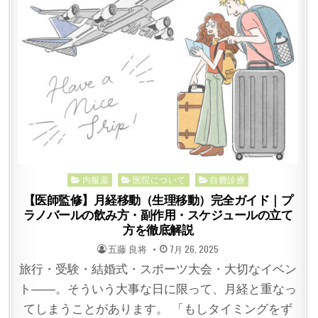
Posted
内服薬
医院について
自費診療
in
【医師監修】月経移動（生理移動）完全ガイド｜プ
ラノバールの飲み方・副作用・スケジュールの立て
方を徹底解説
POSTED
POSTED
五藤 良将
7月 26, 2025
BY
ON
旅行・受験・結婚式・スポーツ大会・大切なイベン
ト——。そういう大事な日に限って、月経と重なっ
てしまうことがあります。 「もしタイミングをず