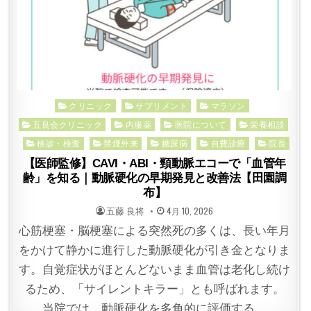
Posted
クリニック
サプリメント
マラソン
in
五良会クリニック
内服薬
医院について
栄養相談
検診・検査
禁煙外来
糖尿病
自費診療
院長
【医師監修】CAVI・ABI・頸動脈エコーで「血管年
齢」を知る｜動脈硬化の早期発見と改善法【田園調
布】
POSTED
POSTED
五藤 良将
4月 10, 2026
BY
ON
心筋梗塞・脳梗塞による突然死の多くは、長い年月
をかけて静かに進行した動脈硬化が引き金となりま
す。自覚症状がほとんどないまま血管は老化し続け
るため、「サイレントキラー」とも呼ばれます。
当院では、動脈硬化を多角的に評価する…