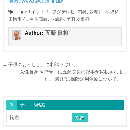
https://www.takeuchi-iin.jp/
Tagged
イット！
,
フジテレビ
,
内科
,
多摩川
,
小児科
,
田園調布
,
白金高輪
,
皮膚科
,
美容皮膚科
五藤 良将
Author:
投
← 子供のおねしょ。ご相談下さい。
稿
「女性自身 5/23号」に五藤院長の記事が掲載されまし
ナ
た。”脇汗”の保険適用治療について。 →
ビ
ゲ
ー
サイト内検索
シ
検
ョ
索:
ン