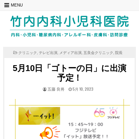
Skip
MENU
to
content
POSTED
クリニック
,
テレビ出演
,
メディア出演
,
五良会クリニック
,
院長
IN
5月10日「ゴトーの日」に出演
予定！
POSTED
POSTED
五藤 良将
5月 10, 2023
BY
ON