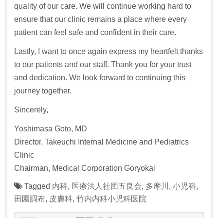
quality of our care. We will continue working hard to
ensure that our clinic remains a place where every
patient can feel safe and confident in their care.
Lastly, I want to once again express my heartfelt thanks
to our patients and our staff. Thank you for your trust
and dedication. We look forward to continuing this
journey together.
Sincerely,
Yoshimasa Goto, MD
Director, Takeuchi Internal Medicine and Pediatrics
Clinic
Chairman, Medical Corporation Goryokai
Tagged
内科
,
医療法人社団五良会
,
多摩川
,
小児科
,
田園調布
,
皮膚科
,
竹内内科小児科医院