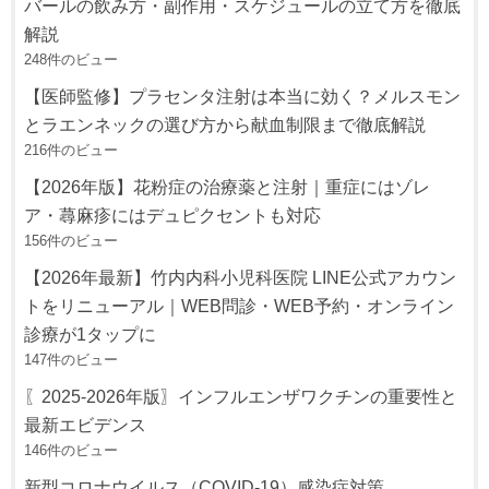
バールの飲み方・副作用・スケジュールの立て方を徹底
解説
248件のビュー
【医師監修】プラセンタ注射は本当に効く？メルスモン
とラエンネックの選び方から献血制限まで徹底解説
216件のビュー
【2026年版】花粉症の治療薬と注射｜重症にはゾレ
ア・蕁麻疹にはデュピクセントも対応
156件のビュー
【2026年最新】竹内内科小児科医院 LINE公式アカウン
トをリニューアル｜WEB問診・WEB予約・オンライン
診療が1タップに
147件のビュー
〖2025-2026年版〗インフルエンザワクチンの重要性と
最新エビデンス
146件のビュー
新型コロナウイルス（COVID-19）感染症対策