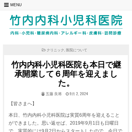
Skip
MENU
to
content
POSTED
クリニック
,
医院について
IN
竹内内科小児科医院も本日で継
承開業して６周年を迎えまし
た。
POSTED
POSTED
五藤 良将
9月 2, 2024
BY
ON
【皆さまへ】
本日、竹内内科小児科医院は実質6周年を迎えること
ができました。思い返せば、2019年9月1日も日曜日
で、実質的には9月2日からスタートしたので、今日で