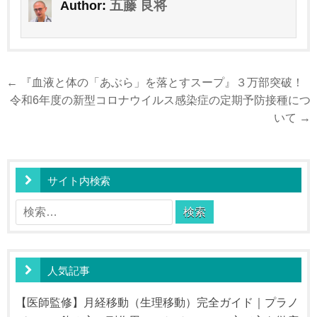
五藤 良将
Author:
投
← 『血液と体の「あぶら」を落とすスープ』３万部突破！
稿
令和6年度の新型コロナウイルス感染症の定期予防接種につ
ナ
いて →
ビ
ゲ
ー
サイト内検索
シ
検
ョ
索:
ン
人気記事
【医師監修】月経移動（生理移動）完全ガイド｜プラノ