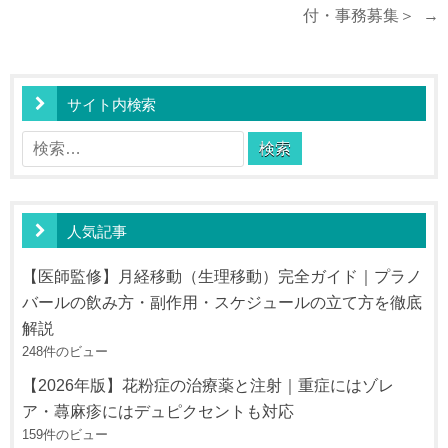
ナ
付・事務募集＞ →
ビ
ゲ
ー
サイト内検索
シ
検
ョ
索:
ン
人気記事
【医師監修】月経移動（生理移動）完全ガイド｜プラノ
バールの飲み方・副作用・スケジュールの立て方を徹底
解説
248件のビュー
【2026年版】花粉症の治療薬と注射｜重症にはゾレ
ア・蕁麻疹にはデュピクセントも対応
159件のビュー