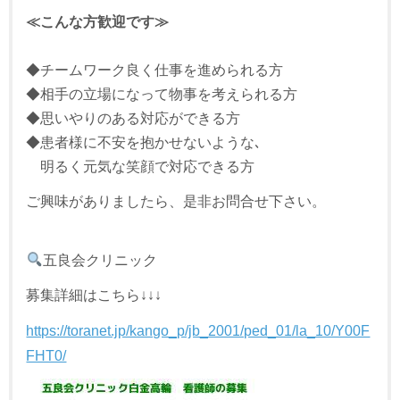
≪こんな方歓迎です≫
◆チームワーク良く仕事を進められる方
◆相手の立場になって物事を考えられる方
◆思いやりのある対応ができる方
◆患者様に不安を抱かせないような､
明るく元気な笑顔で対応できる方
ご興味がありましたら、是非お問合せ下さい。
五良会クリニック
募集詳細はこちら↓↓↓
https://toranet.jp/kango_p/jb_2001/ped_01/la_10/Y00F
FHT0/