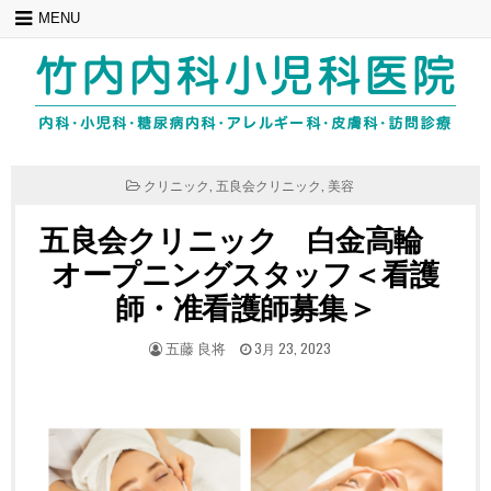
Skip
MENU
to
content
POSTED
クリニック
,
五良会クリニック
,
美容
IN
五良会クリニック 白金高輪
オープニングスタッフ＜看護
師・准看護師募集＞
POSTED
POSTED
五藤 良将
3月 23, 2023
BY
ON