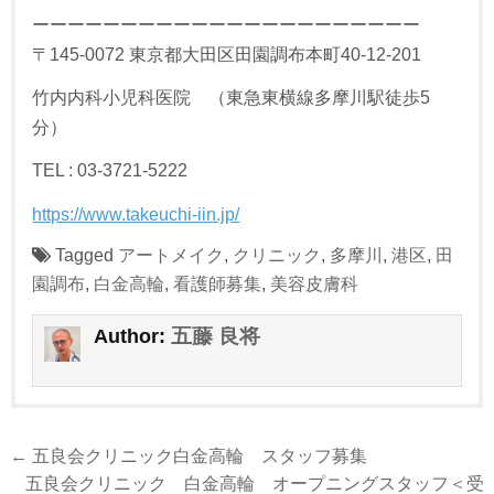
ーーーーーーーーーーーーーーーーーーーーーー
〒145-0072 東京都大田区田園調布本町40-12-201
竹内内科小児科医院 （東急東横線多摩川駅徒歩5
分）
TEL : 03-3721-5222
https://www.takeuchi-iin.jp/
Tagged
アートメイク
,
クリニック
,
多摩川
,
港区
,
田
園調布
,
白金高輪
,
看護師募集
,
美容皮膚科
五藤 良将
Author:
投
← 五良会クリニック白金高輪 スタッフ募集
稿
五良会クリニック 白金高輪 オープニングスタッフ＜受