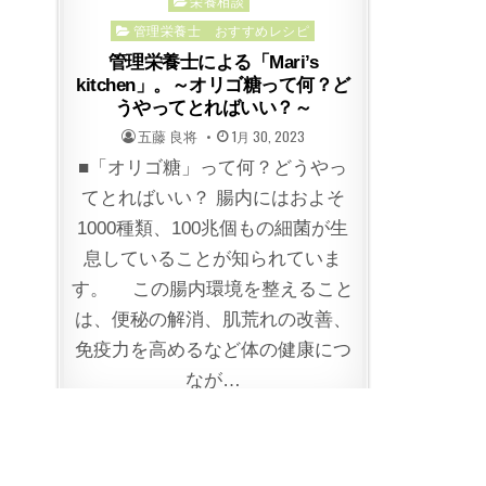
Posted
栄養相談
in
管理栄養士 おすすめレシピ
管理栄養士による「Mari’s
kitchen」。～オリゴ糖って何？ど
うやってとればいい？～
POSTED
POSTED
五藤 良将
1月 30, 2023
BY
ON
■「オリゴ糖」って何？どうやっ
てとればいい？ 腸内にはおよそ
1000種類、100兆個もの細菌が生
息していることが知られていま
す。 この腸内環境を整えること
は、便秘の解消、肌荒れの改善、
免疫力を高めるなど体の健康につ
なが…