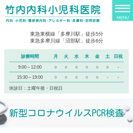
東急東横線「多摩川駅」徒歩5分
東急多摩川線「沼部駅」徒歩6分
診療時間
月
火
水
木
金
土
日祝
9:00～12:00
○
○
○
○
○
○
-
15:30～19:00
○
○
○
○
○
-
-
休診日：土曜午後・日祝日
新型コロナウイルスPCR検査