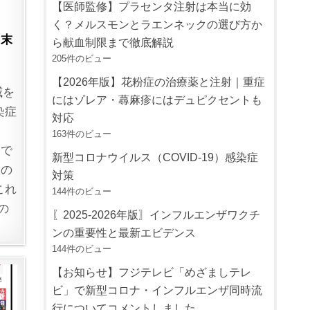
【医師監修】プラセンタ注射は本当に効
く？メルスモンとラエンネックの選び方か
月末
ら献血制限まで徹底解説
205件のビュー
【2026年版】花粉症の治療薬と注射｜重症
威を
にはゾレア・蕁麻疹にはデュピクセントも
染症
対応
）
163件のビュー
いで
新型コロナウイルス（COVID-19）感染症
」の
対策
これ
144件のビュー
の
〖2025-2026年版〗インフルエンザワクチ
ンの重要性と最新エビデンス
144件のビュー
【お知らせ】フジテレビ「めざましテレ
ビ」で新型コロナ・インフルエンザ同時流
行についてコメントしました