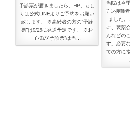
当院は今
予診票が届きましたら、HP、もし
チン接種者
くは公式LINEよりご予約をお願い
ました。
致します。 ※高齢者の方の”予診
に、製薬
票”は9/26に発送予定です。 ※お
んなどの
子様の”予診票”は当…
す。必要
ての方に