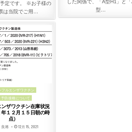
した関係で、「A型H1」と「
発送予定です。 ※お子様の
型…
票は当院でご用…
ed
ンフルエンザワクチン
予防接種について
エンザワクチン在庫状況
１年１２月１５日朝の時
点）
TED
POSTED
 良将
12月 15, 2021
ON