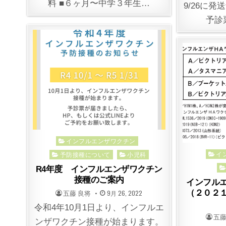
料 ■６ヶ月〜中学３年生…
9/26に
予診
Posted
インフルエンザワクチン
Post
イ
in
予防接種について
小児科
in
R4年度 インフルエンザワクチン
接種のご案内
インフル
（２０２
POSTED
POSTED
五藤 良将
9月 26, 2022
BY
ON
令和4年10月1日より、インフルエ
POS
五藤
ンザワクチン接種が始まります。
BY