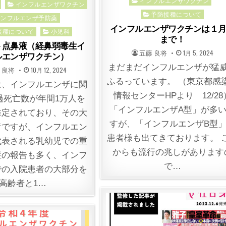
Posted
インフルエンザワクチン
インフルエンザワクチン
in
予防接種について
インフルエンザ予防薬
インフルエンザワクチンは１
接種について
小児科
まで！
ト点鼻液（経鼻弱毒生イ
POSTED
POSTED
五藤 良将
1月 5, 2024
ルエンザワクチン）
BY
ON
まだまだインフルエンザが猛
ED
POSTED
 良将
10月 12, 2024
ON
ふるっています。 （東京都感
、インフルエンザに関
情報センターHPより 12/28
過死亡数が年間1万人を
「インフルエンザA型」が多
推定されており、その大
すが、「インフルエンザB型
者ですが、インフルエン
患者様も出てきております。 
代表される乳幼児での重
からも流行の兆しがあります
症の報告も多く、インフ
で…
での入院患者の大部分を
高齢者と1…