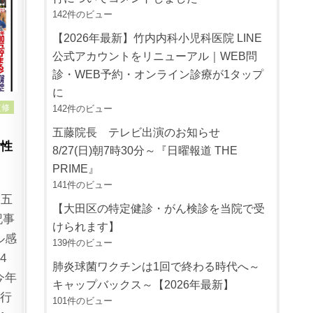
142件のビュー
【2026年最新】竹内内科小児科医院 LINE
公式アカウントをリニューアル｜WEB問
診・WEB予約・オンライン診療が1タップ
に
監修
142件のビュー
五藤院長 テレビ出演のお知らせ
女性
8/27(日)朝7時30分～『日曜報道 THE
PRIME』
141件のビュー
に五
【大田区の特定健診・がん検診を当院で受
記事
けられます】
ル感
139件のビュー
4
肺炎球菌ワクチンは1回で終わる時代へ～
今年
キャップバックス～【2026年最新】
流行
101件のビュー