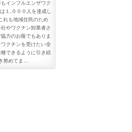
季もインフルエンザワク
は１,０００人を達成し
これも地域住民のため
会社やワクチン卸業者さ
ご協力のお蔭でもありま
なワクチンを受けたい全
接種できるように引き続
き努めてま…