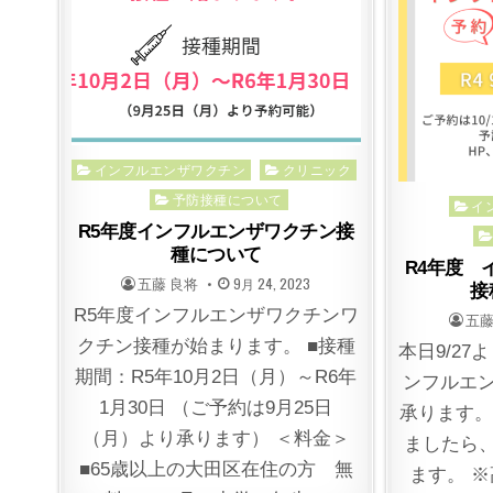
Posted
インフルエンザワクチン
クリニック
in
予防接種について
Post
イ
R5年度インフルエンザワクチン接
in
種について
R4年度 
POSTED
POSTED
五藤 良将
9月 24, 2023
接
BY
ON
R5年度インフルエンザワクチンワ
POS
五藤
BY
クチン接種が始まります。 ■接種
本日9/27
期間：R5年10月2日（月）～R6年
ンフルエ
1月30日 （ご予約は9月25日
承ります。
（月）より承ります） ＜料金＞
ましたら、
■65歳以上の大田区在住の方 無
ます。 