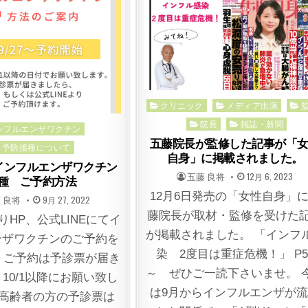
Posted
クリニック
メディア出演
in
院長
雑誌・新聞
ed
ンフルエンザワクチン
五藤院長が監修した記事が「
予防接種について
自身」に掲載されました。
インフルエンザワクチン
POSTED
POSTED
五藤 良将
12月 6, 2023
種 ご予約方法
BY
ON
12月6日発売の「女性自身」
TED
POSTED
 良将
9月 27, 2022
ON
藤院長が取材・監修を受けた
よりHP、公式LINEにてイ
が掲載されました。 「インフ
ンザワクチンのご予約を
染 2度目は重症危機！」 P5
 ご予約は予診票が届き
～ ぜひご一読下さいませ。 
10/1以降にお願い致し
は9月からインフルエンザが
※高齢者の方の予診票は