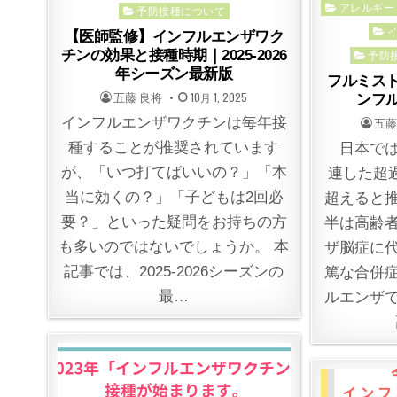
Posted
アレルギー
in
予防接種について
in
【医師監修】インフルエンザワク
チンの効果と接種時期｜2025-2026
予防
年シーズン最新版
フルミス
POSTED
POSTED
五藤 良将
10月 1, 2025
ンフ
BY
ON
インフルエンザワクチンは毎年接
POST
五藤
BY
種することが推奨されています
日本では
が、「いつ打てばいいの？」「本
連した超
当に効くの？」「子どもは2回必
超えると
要？」といった疑問をお持ちの方
半は高齢
も多いのではないでしょうか。 本
ザ脳症に
記事では、2025-2026シーズンの
篤な合併
最…
ルエンザ