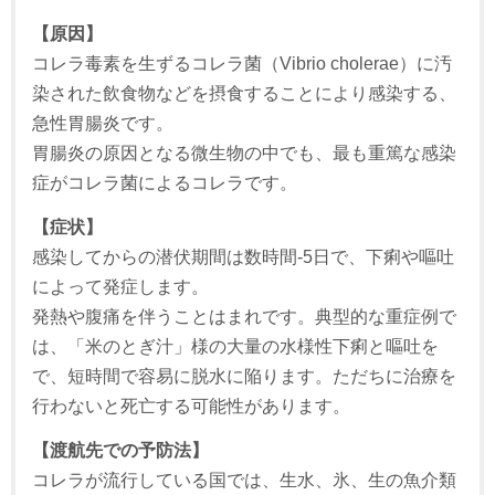
【原因】
コレラ毒素を生ずるコレラ菌（Vibrio cholerae）に汚
染された飲食物などを摂食することにより感染する、
急性胃腸炎です。
胃腸炎の原因となる微生物の中でも、最も重篤な感染
症がコレラ菌によるコレラです。
【症状】
感染してからの潜伏期間は数時間-5日で、下痢や嘔吐
によって発症します。
発熱や腹痛を伴うことはまれです。典型的な重症例で
は、「米のとぎ汁」様の大量の水様性下痢と嘔吐を
で、短時間で容易に脱水に陥ります。ただちに治療を
行わないと死亡する可能性があります。
【渡航先での予防法】
コレラが流行している国では、生水、氷、生の魚介類