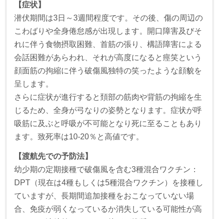
【症状】
潜伏期間は3日～3週間程度です。その後、傷の周辺の
こわばりや全身倦怠感が出現します。開口障害及びそ
れに伴う食物摂取困難、首筋の張り、構語障害による
会話困難があらわれ、それが高度になると痙笑という
顔面筋の拘縮に伴う破傷風独特の笑ったような顔貌を
呈します。
さらに症状が進行すると頚部の筋肉や背筋の拘縮を生
じるため、全身が弓なりの姿勢となります。症状が呼
吸筋に及ぶと呼吸が不可能となり死に至ることもあり
ます。致死率は10-20％と高値です。
【渡航先での予防法】
幼少期の定期接種で破傷風を含む3種混合ワクチン：
DPT（現在は4種もしくは5種混合ワクチン）を接種し
ていますが、長期間追加接種をおこなっていない場
合、免疫が弱くなっているか消失している可能性が高