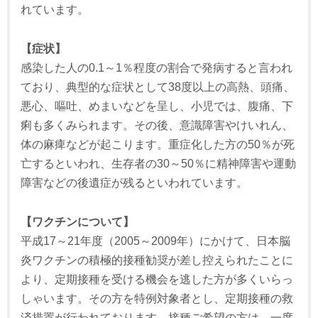
れています。
【症状】
感染した人の0.1～1％程度の割合で発病すると言われ
ており、典型的な症状として38度以上の高熱、頭痛、
悪心、嘔吐、めまいなどを呈し、小児では、腹痛、下
痢も多くみられます。その後、意識障害やけいれん、
体の麻痺などが起こります。重症化した方の50％が死
亡するといわれ、生存者の30～50％に精神障害や運動
障害などの後遺症が残るといわれています。
【ワクチンについて】
平成17～21年度（2005～2009年）にかけて、日本脳
炎ワクチンの積極的接種勧奨が差し控えられたことに
より、定期接種を受ける機会を逃した方が多くいらっ
しゃいます。その方を特例対象者とし、定期接種の救
済措置が行われております。接種ご希望の方は、一度