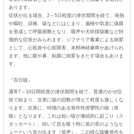
あります。
症状が出る場合、2～5日程度の潜伏期間を経て、発熱
や嘔吐、頭痛、咳などにはじまり、扁桃や気道に偽膜
を形成して呼吸困難となり、嗄声や犬吠様咳嗽など特
徴的な症状がみられます。ジフテリア毒素による病変
として、心筋炎や心筋障害、末梢神経麻痺があげられ
ます。他に眼や鼻、粘膜に病変をきたす場合もありま
す。
『百日咳』
通常7～10日間程度の潜伏期間を経て、普通のかぜ症
状で始まり、次第に咳の回数が増えて程度も激しくな
ります。次第に、特徴のある発作性痙攣性の咳（痙
咳）となります。これは短い咳が連続的に起こり（ス
タッカート）、続いて息を吸う時に笛の音のようなヒ
ューという音が出ます（笛声）。この様な咳嗽発作を