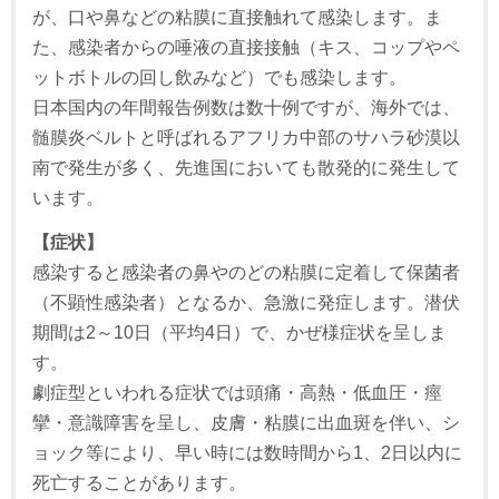
が、口や鼻などの粘膜に直接触れて感染します。ま
た、感染者からの唾液の直接接触（キス、コップやペ
ットボトルの回し飲みなど）でも感染します。
日本国内の年間報告例数は数十例ですが、海外では、
髄膜炎ベルトと呼ばれるアフリカ中部のサハラ砂漠以
南で発生が多く、先進国においても散発的に発生して
います。
【症状】
感染すると感染者の鼻やのどの粘膜に定着して保菌者
（不顕性感染者）となるか、急激に発症します。潜伏
期間は2～10日（平均4日）で、かぜ様症状を呈しま
す。
劇症型といわれる症状では頭痛・高熱・低血圧・痙
攣・意識障害を呈し、皮膚・粘膜に出血斑を伴い、シ
ョック等により、早い時には数時間から1、2日以内に
死亡することがあります。