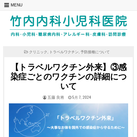
Skip
MENU
to
content
POSTED
クリニック
,
トラベルワクチン
,
予防接種について
IN
【トラベルワクチン外来】③感
染症ごとのワクチンの詳細につ
いて
POSTED
POSTED
五藤 良将
5月 7, 2024
BY
ON