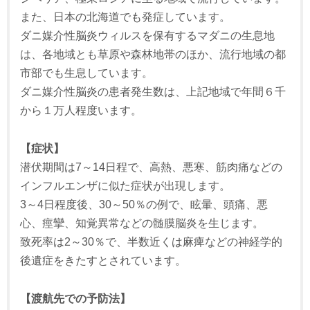
また、日本の北海道でも発症しています。
ダニ媒介性脳炎ウィルスを保有するマダニの生息地
は、各地域とも草原や森林地帯のほか、流行地域の都
市部でも生息しています。
ダニ媒介性脳炎の患者発生数は、上記地域で年間６千
から１万人程度います。
【症状】
潜伏期間は7～14日程で、高熱、悪寒、筋肉痛などの
インフルエンザに似た症状が出現します。
3～4日程度後、30～50％の例で、眩暈、頭痛、悪
心、痙攣、知覚異常などの髄膜脳炎を生じます。
致死率は2～30％で、半数近くは麻痺などの神経学的
後遺症をきたすとされています。
【渡航先での予防法】