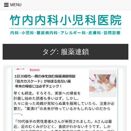
Skip
MENU
to
content
タグ:
服薬連鎖