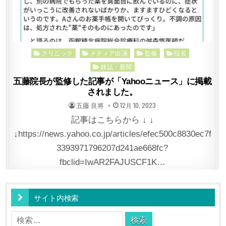
Posted
クリニック
メディア出演
監修
院長
in
雑誌・新聞
五藤院長が監修した記事が「Yahooニュース」に掲載
されました。
POSTED
POSTED
五藤 良将
12月 10, 2023
BY
ON
記事はこちらから ↓ ↓
↓https://news.yahoo.co.jp/articles/efec500c8830ec7f
3393971796207d241ae668fc?
fbclid=IwAR2FAJUSCF1K…
サイト内検索
検