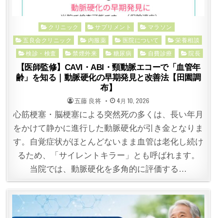
Posted
クリニック
サプリメント
マラソン
in
五良会クリニック
内服薬
医院について
栄養相談
検診・検査
禁煙外来
糖尿病
自費診療
院長
【医師監修】CAVI・ABI・頸動脈エコーで「血管年
齢」を知る｜動脈硬化の早期発見と改善法【田園調
布】
POSTED
POSTED
五藤 良将
4月 10, 2026
BY
ON
心筋梗塞・脳梗塞による突然死の多くは、長い年月
をかけて静かに進行した動脈硬化が引き金となりま
す。自覚症状がほとんどないまま血管は老化し続け
るため、「サイレントキラー」とも呼ばれます。
当院では、動脈硬化を多角的に評価する…