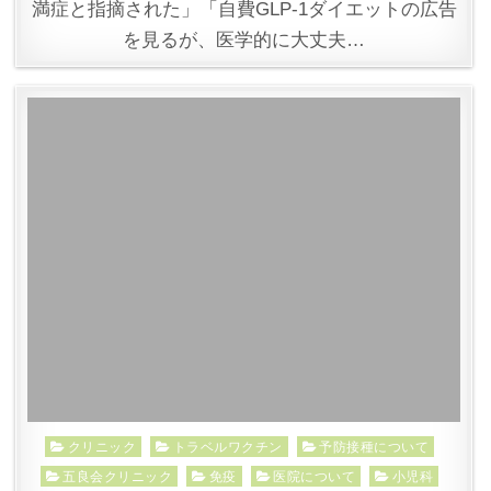
満症と指摘された」「自費GLP-1ダイエットの広告
を見るが、医学的に大丈夫…
Posted
クリニック
トラベルワクチン
予防接種について
in
五良会クリニック
免疫
医院について
小児科