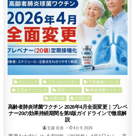
Posted
クリニック
トラベルワクチン
予防接種について
in
五良会クリニック
医院について
肺炎球菌ワクチン
自費診療
訪問診療
高齢者肺炎球菌ワクチン 2026年4月全面変更｜プレベ
ナー20の効果持続期間を第8版ガイドラインで徹底解
説
POSTED
POSTED
五藤 良将
4月 9, 2026
BY
ON