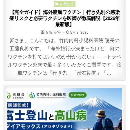
自費診療
【完全ガイド】海外渡航ワクチン｜行き先別の感染
症リスクと必要ワクチンを医師が徹底解説【2026年
最新版】
POSTED
POSTED
五藤 良将
5月 2, 2026
BY
ON
皆さま、こんにちは。竹内内科小児科医院 院長の
五藤良将です。 「海外旅行が決まったけど、何の
ワクチンを打てばいいのか分からない」——トラベ
ルワクチン外来で最も多くいただくご質問です。渡
航ワクチンは「行き先」「滞在期間」「…