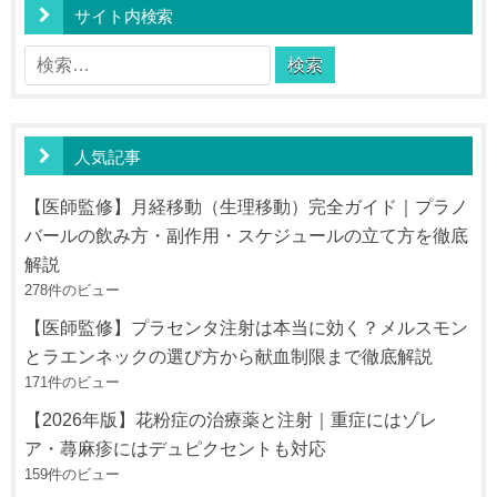
ビ
サイト内検索
ゲ
検
ー
索:
シ
ョ
人気記事
ン
【医師監修】月経移動（生理移動）完全ガイド｜プラノ
バールの飲み方・副作用・スケジュールの立て方を徹底
解説
278件のビュー
【医師監修】プラセンタ注射は本当に効く？メルスモン
とラエンネックの選び方から献血制限まで徹底解説
171件のビュー
【2026年版】花粉症の治療薬と注射｜重症にはゾレ
ア・蕁麻疹にはデュピクセントも対応
159件のビュー