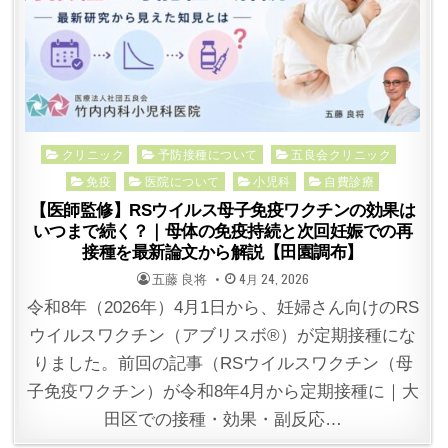
Posted
クリニック
予防接種について
五良会クリニック
in
免疫
医院について
小児科
自費診療
【医師監修】RSウイルス母子免疫ワクチンの効果は
いつまで続く？｜母体の免疫持続と次回妊娠での再
接種を最新論文から解説【田園調布】
POSTED
POSTED
五藤 良将
4月 24, 2026
BY
ON
令和8年（2026年）4月1日から、妊婦さん向けのRS
ウイルスワクチン（アブリスボ®）が定期接種にな
りました。前回の記事（RSウイルスワクチン（母
子免疫ワクチン）が令和8年4月から定期接種に｜大
田区での接種・効果・副反応…