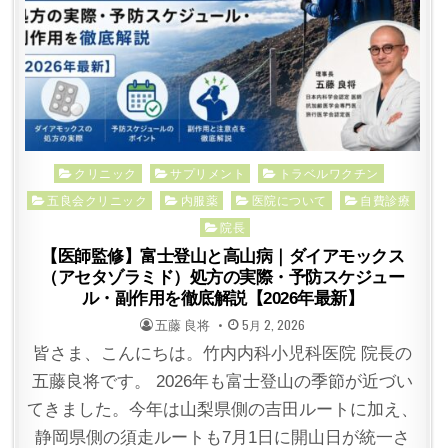
Posted
クリニック
サプリメント
トラベルワクチン
in
五良会クリニック
内服薬
医院について
自費診療
院長
【医師監修】富士登山と高山病｜ダイアモックス
（アセタゾラミド）処方の実際・予防スケジュー
ル・副作用を徹底解説【2026年最新】
POSTED
POSTED
五藤 良将
5月 2, 2026
BY
ON
皆さま、こんにちは。竹内内科小児科医院 院長の
五藤良将です。 2026年も富士登山の季節が近づい
てきました。今年は山梨県側の吉田ルートに加え、
静岡県側の須走ルートも7月1日に開山日が統一さ