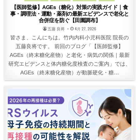
【医師監修】AGEs（糖化）対策の実践ガイド｜食
事・調理法・運動・薬剤の最新エビデンスで老化と
合併症を防ぐ【田園調布】
POSTED
POSTED
五藤 良将
4月 27, 2026
BY
ON
皆さま、こんにちは。竹内内科小児科医院 院長の
五藤良将です。 前回のブログ「【医師監修】
AGEs（終末糖化産物）と老化・病気の関係｜最新
研究エビデンスと体内糖化度検査のご案内」では、
AGEs（終末糖化産物）が動脈硬化・糖…