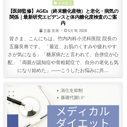
骨粗鬆症
【医師監修】AGEs（終末糖化産物）と老化・病気の
関係｜最新研究エビデンスと体内糖化度検査のご案
内
POSTED
POSTED
五藤 良将
5月 10, 2026
BY
ON
皆さま、こんにちは。竹内内科小児科医院 院長の
五藤良将です。 「最近、お肌のくすみや疲れやす
さが気になる」「糖尿病だと言われて、合併症が心
配」「両親が認知症や骨粗鬆症で、自分の老化も気
になり始めた」——こうしたお悩みに共…