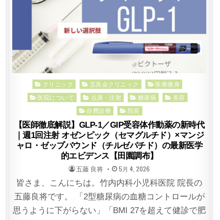
Posted
クリニック
五良会クリニック
医療痩身
in
医院について
点滴・注射
糖尿病
美容
自費診療
院長
【医師徹底解説】GLP-1／GIP受容体作動薬の新時代
｜週1回注射 オゼンピック（セマグルチド）×マンジ
ャロ・ゼップバウンド（チルゼパチド）の最新医学
的エビデンス【田園調布】
POSTED
POSTED
五藤 良将
5月 4, 2026
BY
ON
皆さま、こんにちは。竹内内科小児科医院 院長の
五藤良将です。 「2型糖尿病の血糖コントロールが
思うように下がらない」「BMI 27を超えて健診で肥