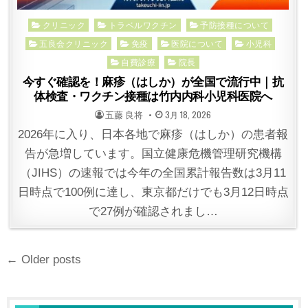
Posted
クリニック
トラベルワクチン
予防接種について
in
五良会クリニック
免疫
医院について
小児科
自費診療
院長
今すぐ確認を！麻疹（はしか）が全国で流行中｜抗
体検査・ワクチン接種は竹内内科小児科医院へ
POSTED
POSTED
五藤 良将
3月 18, 2026
BY
ON
2026年に入り、日本各地で麻疹（はしか）の患者報
告が急増しています。国立健康危機管理研究機構
（JIHS）の速報では今年の全国累計報告数は3月11
日時点で100例に達し、東京都だけでも3月12日時点
で27例が確認されまし…
投
← Older posts
稿
ナ