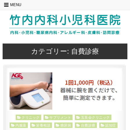
Skip
MENU
to
content
カテゴリー:
自費診療
Posted
クリニック
サプリメント
五良会クリニック
in
内服薬
栄養相談
糖尿病
自費診療
認知症