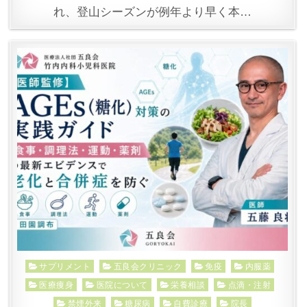
れ、登山シーズンが例年より早く本…
Posted
サプリメント
五良会クリニック
免疫
内服薬
in
医療痩身
医院について
栄養相談
点滴・注射
禁煙外来
糖尿病
自費診療
院長